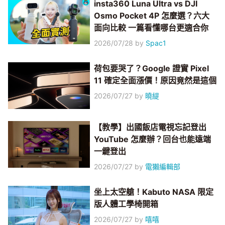
insta360 Luna Ultra vs DJI
Osmo Pocket 4P 怎麼選？六大
面向比較 一篇看懂哪台更適合你
2026/07/28
by
Spac1
荷包要哭了？Google 證實 Pixel
11 確定全面漲價！原因竟然是這個
2026/07/27
by
曉緹
【教學】出國飯店電視忘記登出
YouTube 怎麼辦？回台也能遠端
一鍵登出
2026/07/27
by
電獺編輯部
坐上太空艙！Kabuto NASA 限定
版人體工學椅開箱
2026/07/27
by
嘻嘻