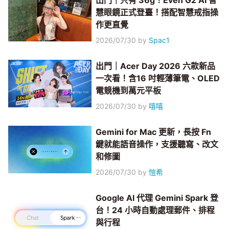
出門｜只有 36g！Even G2 AI 智
慧眼鏡正式登臺！搭配智慧戒指操
作更直覺
2026/07/30
by
Spac1
出門｜Acer Day 2026 六款新品
一次看！含16 吋輕薄筆電、OLED
電競機到萬元平板
2026/07/30
by
嘻嘻
Gemini for Mac 更新，長按 Fn
鍵就能語音操作，支援聽寫、改文
和修圖
2026/07/30
by
愷希
Google AI 代理 Gemini Spark 登
台！24 小時自動處理郵件、排程
與行程