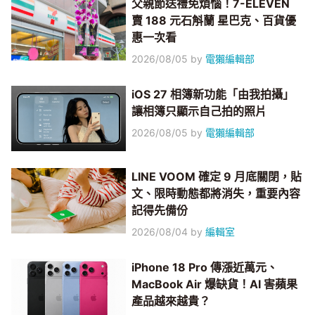
父親節送禮免煩惱！7-ELEVEN
賣 188 元石斛蘭 星巴克、百貨優
惠一次看
2026/08/05
by
電獺編輯部
iOS 27 相簿新功能「由我拍攝」
讓相簿只顯示自己拍的照片
2026/08/05
by
電獺編輯部
LINE VOOM 確定 9 月底關閉，貼
文、限時動態都將消失，重要內容
記得先備份
2026/08/04
by
編輯室
iPhone 18 Pro 傳漲近萬元、
MacBook Air 爆缺貨！AI 害蘋果
產品越來越貴？