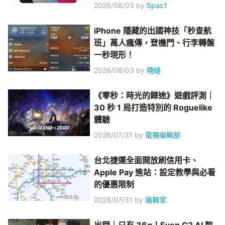
2026/08/03
by
Spac1
iPhone 隱藏的出國神技「秒查航
班」萬人瘋傳，登機門、行李轉盤
一秒現形！
2026/08/03
by
曉緹
《零秒：時光的歸途》遊戲評測｜
30 秒 1 局打造特別的 Roguelike
體驗
2026/07/31
by
電獺編輯部
台北捷運全面開放刷信用卡、
Apple Pay 進站：設定教學與必看
的優惠限制
2026/07/31
by
編輯室