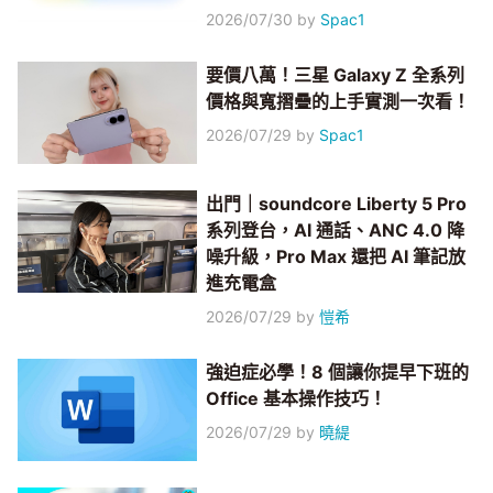
2026/07/30
by
Spac1
要價八萬！三星 Galaxy Z 全系列
價格與寬摺疊的上手實測一次看！
2026/07/29
by
Spac1
出門｜soundcore Liberty 5 Pro
系列登台，AI 通話、ANC 4.0 降
噪升級，Pro Max 還把 AI 筆記放
進充電盒
2026/07/29
by
愷希
強迫症必學！8 個讓你提早下班的
Office 基本操作技巧！
2026/07/29
by
曉緹