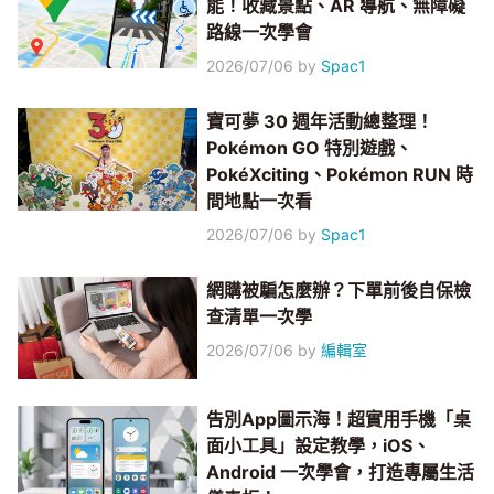
能！收藏景點、AR 導航、無障礙
路線一次學會
2026/07/06
by
Spac1
寶可夢 30 週年活動總整理！
Pokémon GO 特別遊戲、
PokéXciting、Pokémon RUN 時
間地點一次看
2026/07/06
by
Spac1
網購被騙怎麼辦？下單前後自保檢
查清單一次學
2026/07/06
by
編輯室
告別App圖示海！超實用手機「桌
面小工具」設定教學，iOS、
Android 一次學會，打造專屬生活