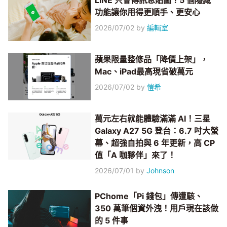
LINE 只會傳訊息貼圖？5 個隱藏
功能讓你用得更順手、更安心
2026/07/02
by
編輯室
蘋果限量整修品「降價上架」，
Mac、iPad最高現省破萬元
2026/07/02
by
愷希
萬元左右就能體驗滿滿 AI！三星
Galaxy A27 5G 登台：6.7 吋大螢
幕、超強自拍與 6 年更新，高 CP
值「A 咖夥伴」來了！
2026/07/01
by
Johnson
PChome「Pi 錢包」傳遭駭、
350 萬筆個資外洩！用戶現在該做
的 5 件事