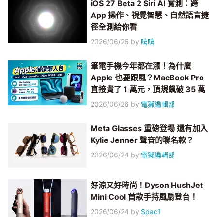
iOS 27 Beta 2 Siri AI 實測：跨
App 操作、視覺智慧、自然語言捷
徑全測給你看
2026/06/26
by
嘻嘻
筆電手機今年都在漲！為什麼
Apple 也要跟風？MacBook Pro
直接貴了 1 萬元，頂規飆破 35 萬
2026/06/26
by
電獺編輯部
Meta Glasses 重磅登場 還有加入
Kylie Jenner 聲音的聯名款？
2026/06/24
by
電獺編輯部
好涼又好時尚！Dyson HushJet
Mini Cool 首款手持風扇登台！
2026/06/24
by
Spac1