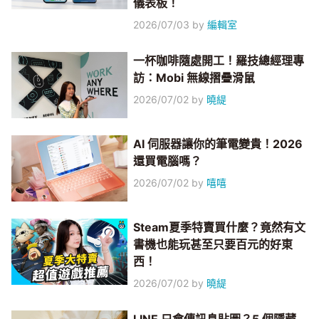
儀表板！
2026/07/03
by
編輯室
一杯咖啡隨處開工！羅技總經理專
訪：Mobi 無線摺疊滑鼠
2026/07/02
by
曉緹
AI 伺服器讓你的筆電變貴！2026
還買電腦嗎？
2026/07/02
by
嘻嘻
Steam夏季特賣買什麼？竟然有文
書機也能玩甚至只要百元的好東
西！
2026/07/02
by
曉緹