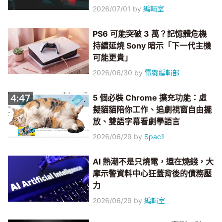
2026/07/01
by
編輯室
PS6 可能突破 3 萬？記憶體危機
持續延燒 Sony 暗示「下一代主機
可能更貴」
2026/06/30
by
電獺編輯部
5 個必裝 Chrome 擴充功能：虛
擬貓貓陪你工作、追劇視窗自由擺
放、雙語字幕看劇學語言
2026/06/29
by
Spac1
AI 熱潮不是只燒電，還在燒錢，大
摩示警資料中心狂蓋背後的債務壓
力
2026/06/29
by
編輯室