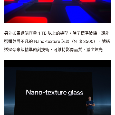
另外如果選購容量 1 TB 以上的機型，除了標準玻璃，還能
選購尊爵不凡的 Nano-texture 玻璃（NT$ 3500），號稱
透過奈米級精準蝕刻技術，可維持影像品質，減少炫光