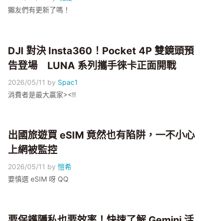
獺友們有更新了嗎！
DJI 對決 Insta360！Pocket 4P 雙鏡頭預
告登場 LUNA 系列攜手徠卡正面開戰
2026/05/11
by
Spac1
消費者是最大贏家><!!
出國旅遊買 eSIM 竟然也有陷阱，一不小心
上網被監控
2026/05/11
by
愷希
要慎選 eSIM 呀 QQ
要保護隱私也要效率！快速了解 Gemini 活