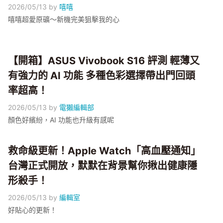
2026/05/13
by
嘻嘻
嘻嘻超愛原礦～新機完美狙擊我的心
【開箱】ASUS Vivobook S16 評測 輕薄又
有強力的 AI 功能 多種色彩選擇帶出門回頭
率超高！
2026/05/13
by
電獺編輯部
顏色好繽紛，AI 功能也升級有感呢
救命級更新！Apple Watch「高血壓通知」
台灣正式開放，默默在背景幫你揪出健康隱
形殺手！
2026/05/13
by
編輯室
好貼心的更新！