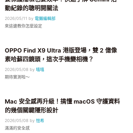
動紀錄的聰明開關法
2026/05/11
by
電獺編輯部
來這邊教你怎麼設定
OPPO Find X9 Ultra 港版登場，雙 2 億像
素哈蘇四鏡頭，這次手機變相機？
2026/05/08
by
嘻嘻
期待實測啦～
Mac 安全感再升級！搞懂 macOS 守護資料
的幾個關鍵隱形設計
2026/05/08
by
愷希
滿滿的安全感