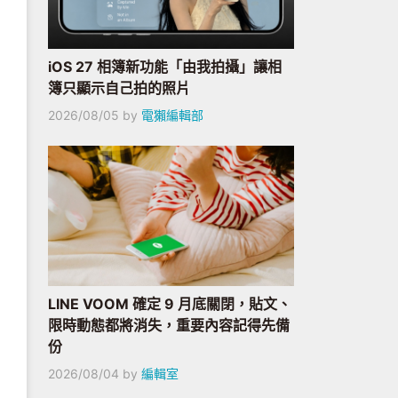
iOS 27 相簿新功能「由我拍攝」讓相
簿只顯示自己拍的照片
2026/08/05
by
電獺編輯部
LINE VOOM 確定 9 月底關閉，貼文、
限時動態都將消失，重要內容記得先備
份
2026/08/04
by
編輯室