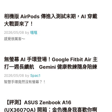
相機版 AirPods 傳進入測試末期，AI 穿戴
大戰要來了！
2026/05/08
by
嘻嘻
感覺很厲害～
無螢幕 AI 手環登場！Google Fitbit Air 主
打一週長續航 Gemini 健康教練隨身陪練
2026/05/08
by
Spac1
​智慧手環竟然沒有螢幕？！
【評測】ASUS Zenbook A16
(UX3607OA) 開箱：金色機身我喜歡你啊