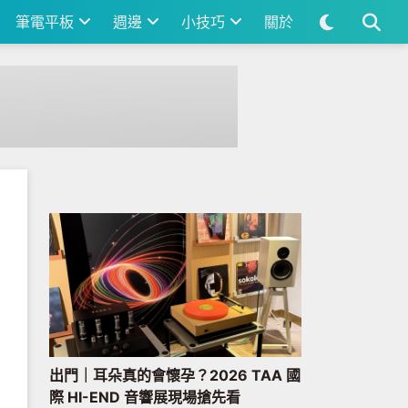
筆電平板
週邊
小技巧
關於
出門｜耳朵真的會懷孕？2026 TAA 國
際 HI-END 音響展現場搶先看