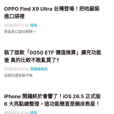
OPPO Find X9 Ultra 台灣登場！把哈蘇裝
進口袋裡
2026/05/12
by
嘻嘻
簡直是口袋哈蘇啊～
裝了這款「0050 ETF 價值換算」擴充功能
後 真的比較不敢亂買了?
2026/05/12
by
電獺編輯部
該刷的還是躲不掉
iPhone 鬧鐘終於會響了！iOS 26.5 正式版
6 大亮點總整理，這功能簡直是賴床救星！
2026/05/12
by
曉緹