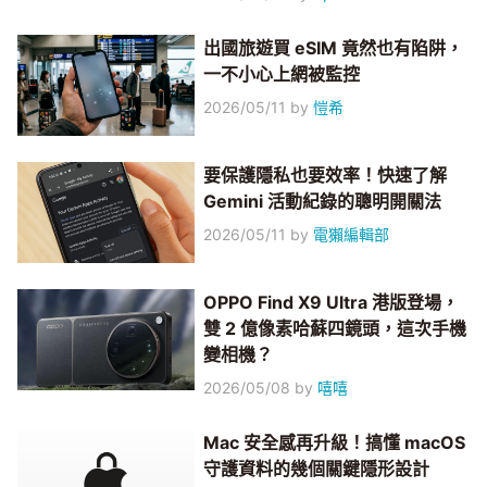
出國旅遊買 eSIM 竟然也有陷阱，
一不小心上網被監控
2026/05/11
by
愷希
要保護隱私也要效率！快速了解
Gemini 活動紀錄的聰明開關法
2026/05/11
by
電獺編輯部
OPPO Find X9 Ultra 港版登場，
雙 2 億像素哈蘇四鏡頭，這次手機
變相機？
2026/05/08
by
嘻嘻
Mac 安全感再升級！搞懂 macOS
守護資料的幾個關鍵隱形設計