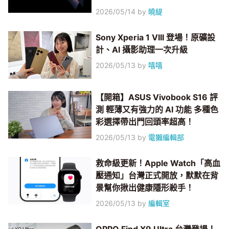
2026/05/14
by
曉緹
Sony Xperia 1 VIII 登場！原礦設
計、AI 攝影助理一次升級
2026/05/13
by
嘻嘻
【開箱】ASUS Vivobook S16 評
測 輕薄又有強力的 AI 功能 多種色
彩選擇帶出門回頭率超高！
2026/05/13
by
電獺編輯部
救命級更新！Apple Watch「高血
壓通知」台灣正式開放，默默在背
景幫你揪出健康隱形殺手！
2026/05/13
by
編輯室