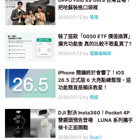
OPPO Find X9 Ultra 台灣登場！
把哈蘇裝進口袋裡
2026/05/12
by
嘻嘻
裝了這款「0050 ETF 價值換算」
擴充功能後 真的比較不敢亂買了?
2026/05/12
by
電獺編輯部
iPhone 鬧鐘終於會響了！iOS
26.5 正式版 6 大亮點總整理，這
功能簡直是賴床救星！
2026/05/12
by
曉緹
DJI 對決 Insta360！Pocket 4P
雙鏡頭預告登場 LUNA 系列攜手
徠卡正面開戰
2026/05/11
by
Spac1