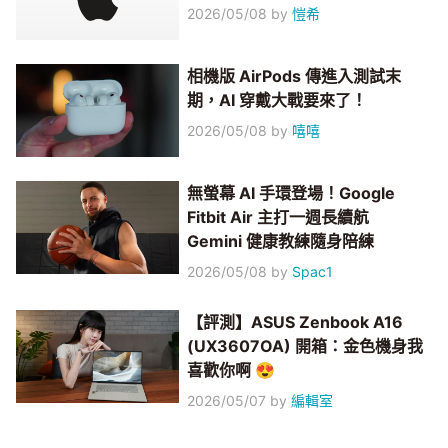
2026/05/08
by
愷希
相機版 AirPods 傳進入測試末
期，AI 穿戴大戰要來了！
2026/05/08
by
嘻嘻
無螢幕 AI 手環登場！Google
Fitbit Air 主打一週長續航
Gemini 健康教練隨身陪練
2026/05/08
by
Spac1
【評測】ASUS Zenbook A16
(UX3607OA) 開箱：金色機身我
喜歡你啊 😍
2026/05/07
by
編輯室