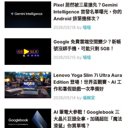
Pixel 居然被三星搶先？Gemini
Intelligence 首發名單曝光，你的
Android 排第幾梯次？
2026/05/18
by
嘻嘻
Google 免費雲端空間變少？新帳
號沒綁手機，可能只剩 5GB！
2026/05/15
by
嘻嘻
Lenovo Yoga Slim 7i Ultra Aura
Edition 登場！世界盃觀賽、AI 工
作和暑假遊戲一次準備好
2026/05/14
by
編輯室
AI 筆電大參戰！Googlebook 三
大晶片巨頭全拿，加碼超狂「魔法
滑鼠」你買單嗎？