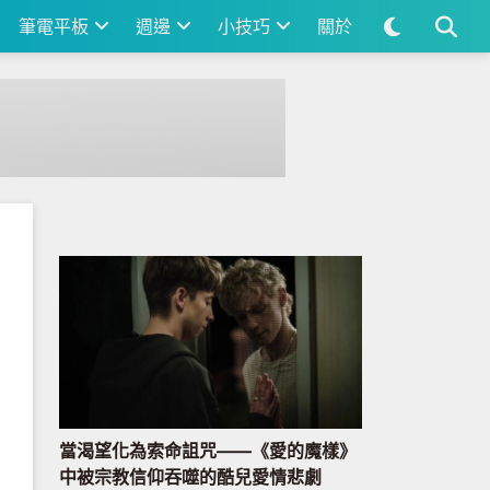
筆電平板
週邊
小技巧
關於
當渴望化為索命詛咒——《愛的魔樣》
中被宗教信仰吞噬的酷兒愛情悲劇