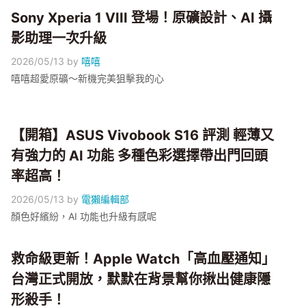
Sony Xperia 1 VIII 登場！原礦設計、AI 攝
影助理一次升級
2026/05/13
by
嘻嘻
嘻嘻超愛原礦～新機完美狙擊我的心
【開箱】ASUS Vivobook S16 評測 輕薄又
有強力的 AI 功能 多種色彩選擇帶出門回頭
率超高！
2026/05/13
by
電獺編輯部
顏色好繽紛，AI 功能也升級有感呢
救命級更新！Apple Watch「高血壓通知」
台灣正式開放，默默在背景幫你揪出健康隱
形殺手！