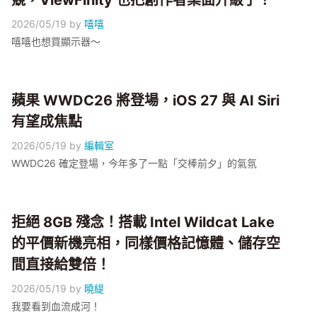
競，ViewFinity 也把創作者桌面升級了！
2026/05/19
by
嘻嘻
嘻嘻也想買顯示器～
蘋果 WWDC26 將登場，iOS 27 與 AI Siri
有望成焦點
2026/05/19
by
編輯室
WWDC26 確定登場，今年多了一點「交棒前夕」的氣氛
拒絕 8GB 殘念！搭載 Intel Wildcat Lake
的平價新機亮相，同樣價格記憶體、儲存空
間直接給雙倍！
2026/05/19
by
曉緹
我要看到血流成河！