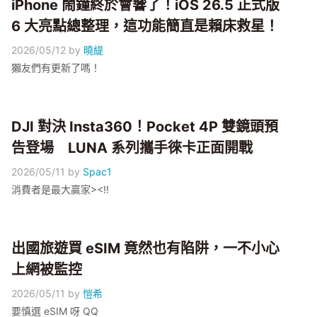
iPhone 鬧鐘終於會響了！iOS 26.5 正式版
6 大亮點總整理，這功能簡直是賴床救星！
2026/05/12
by
曉緹
獺友們有更新了嗎！
DJI 對決 Insta360！Pocket 4P 雙鏡頭預
告登場 LUNA 系列攜手徠卡正面開戰
2026/05/11
by
Spac1
消費者是最大贏家><!!
出國旅遊買 eSIM 竟然也有陷阱，一不小心
上網被監控
2026/05/11
by
愷希
要慎選 eSIM 呀 QQ