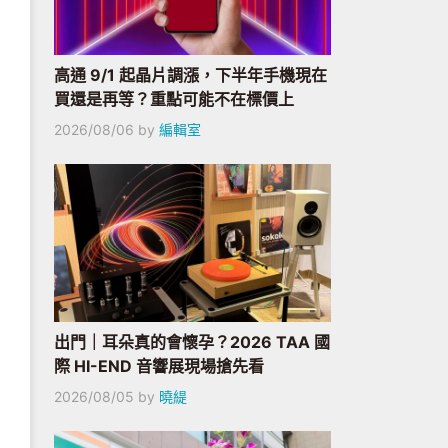
高通 9/1 起晶片調漲，下半年手機現在
買還是再等？重點可能不在標價上
2026/08/06
by
編輯室
出門｜耳朵真的會懷孕？2026 TAA 國
際 HI-END 音響展現場搶先看
2026/08/05
by
曉緹