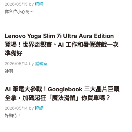
2026/05/15
by
嘻嘻
你各位小心啊～
Lenovo Yoga Slim 7i Ultra Aura Edition
登場！世界盃觀賽、AI 工作和暑假遊戲一次
準備好
2026/05/14
by
編輯室
帥啊！
AI 筆電大參戰！Googlebook 三大晶片巨頭
全拿，加碼超狂「魔法滑鼠」你買單嗎？
2026/05/14
by
曉緹
好期待！