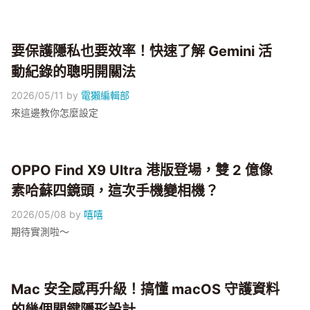
要保護隱私也要效率！快速了解 Gemini 活
動紀錄的聰明開關法
2026/05/11
by
電獺編輯部
來這邊教你怎麼設定
OPPO Find X9 Ultra 港版登場，雙 2 億像
素哈蘇四鏡頭，這次手機變相機？
2026/05/08
by
嘻嘻
期待實測啦～
Mac 安全感再升級！搞懂 macOS 守護資料