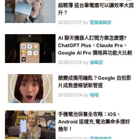
超輕薄 這台筆電還可以讓效率大提
升？
2026/07/27
by
電獺編輯部
AI 聊天機器人訂閱方案怎麼選?
ChatGPT Plus、Claude Pro、
Google AI Pro 價格與功能大比較
2026/07/25
by
編輯室
臉變成備用鑰匙？Google 自拍影
片成救援帳號新管道
2026/07/24
by
嘻嘻
手機電池保養全攻略：iOS、
Android 這樣充,電池壽命多撐好
幾年！
2026/07/24
by
電獺編輯部