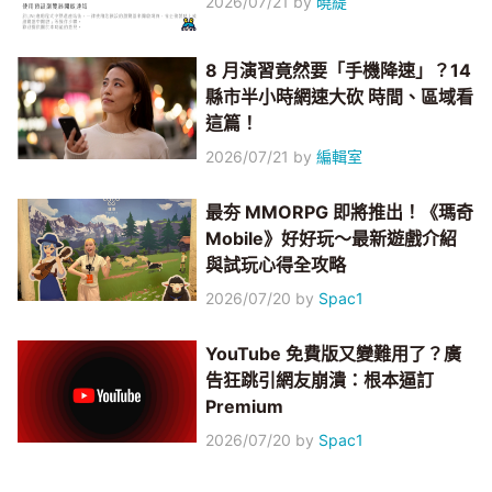
2026/07/21
by
曉緹
8 月演習竟然要「手機降速」？14
縣市半小時網速大砍 時間、區域看
這篇！
2026/07/21
by
編輯室
最夯 MMORPG 即將推出！《瑪奇
Mobile》好好玩～最新遊戲介紹
與試玩心得全攻略
2026/07/20
by
Spac1
YouTube 免費版又變難用了？廣
告狂跳引網友崩潰：根本逼訂
Premium
2026/07/20
by
Spac1