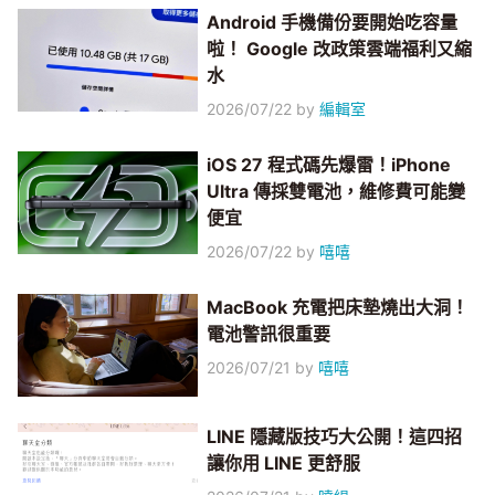
Android 手機備份要開始吃容量
啦！ Google 改政策雲端福利又縮
水
2026/07/22
by
編輯室
iOS 27 程式碼先爆雷！iPhone
Ultra 傳採雙電池，維修費可能變
便宜
2026/07/22
by
嘻嘻
MacBook 充電把床墊燒出大洞！
電池警訊很重要
2026/07/21
by
嘻嘻
LINE 隱藏版技巧大公開！這四招
讓你用 LINE 更舒服