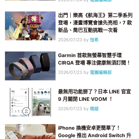
出門｜樂高《航海王》第二季系列
登場，漫畫博覽會搶先亮相，7 款
新品、喬巴互動挑戰一次看
2026/07/23
by
愷希
Garmin 首款無螢幕智慧手環
CIRQA 登場 專注健康無須訂閱！
2026/07/23
by
電獺編輯部
最無用功能掰了？日本 LINE 官宣
9 月關閉 LINE VOOM ！
2026/07/23
by
曉緹
iPhone 換機安卓更簡單了！
Google 推出 Android Switch 升