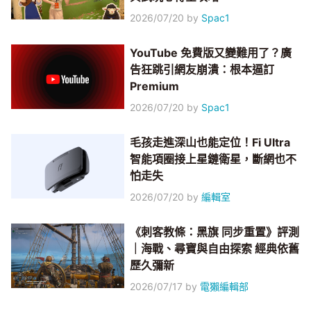
2026/07/20
by
Spac1
YouTube 免費版又變難用了？廣
告狂跳引網友崩潰：根本逼訂
Premium
2026/07/20
by
Spac1
毛孩走進深山也能定位！Fi Ultra
智能項圈接上星鏈衛星，斷網也不
怕走失
2026/07/20
by
編輯室
《刺客教條：黑旗 同步重置》評測
｜海戰、尋寶與自由探索 經典依舊
歷久彌新
2026/07/17
by
電獺編輯部