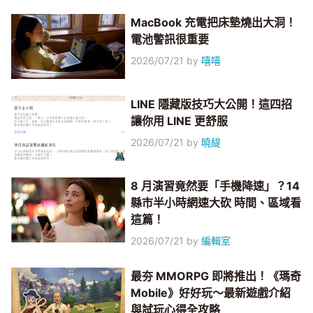
MacBook 充電把床墊燒出大洞！
電池警訊很重要
2026/07/21
by
嘻嘻
LINE 隱藏版技巧大公開！這四招
讓你用 LINE 更舒服
2026/07/21
by
曉緹
8 月演習竟然要「手機降速」？14
縣市半小時網速大砍 時間、區域看
這篇！
2026/07/21
by
編輯室
最夯 MMORPG 即將推出！《瑪奇
Mobile》好好玩～最新遊戲介紹
與試玩心得全攻略