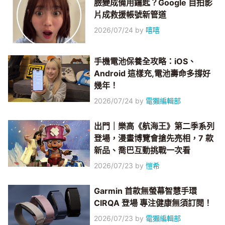
臉變成備用鑰匙？Google 自拍影
片成救援帳號新管道
2026/07/24
by
嘻嘻
手機電池保養全攻略：iOS、
Android 這樣充,電池壽命多撐好
幾年！
2026/07/24
by
電獺編輯部
出門｜樂高《航海王》第二季系列
登場，漫畫博覽會搶先亮相，7 款
新品、喬巴互動挑戰一次看
2026/07/23
by
愷希
Garmin 首款無螢幕智慧手環
CIRQA 登場 專注健康無須訂閱！
2026/07/23
by
電獺編輯部