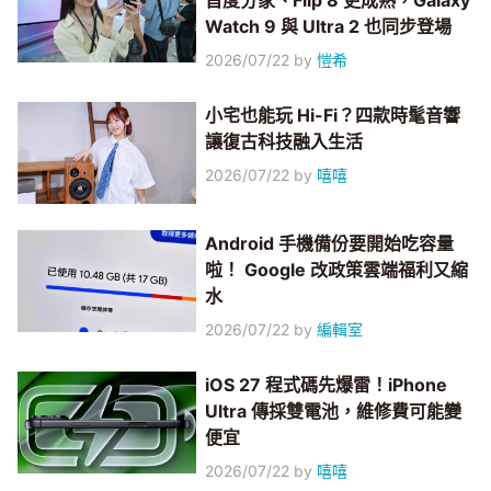
首度分家、Flip 8 更成熟，Galaxy
Watch 9 與 Ultra 2 也同步登場
2026/07/22
by
愷希
小宅也能玩 Hi-Fi？四款時髦音響
讓復古科技融入生活
2026/07/22
by
嘻嘻
Android 手機備份要開始吃容量
啦！ Google 改政策雲端福利又縮
水
2026/07/22
by
編輯室
iOS 27 程式碼先爆雷！iPhone
Ultra 傳採雙電池，維修費可能變
便宜
2026/07/22
by
嘻嘻