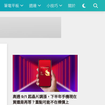
筆電平板
週邊
小技巧
關於
高通 9/1 起晶片調漲，下半年手機現在
買還是再等？重點可能不在標價上