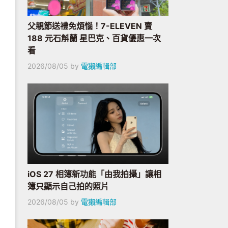
父親節送禮免煩惱！7-ELEVEN 賣
188 元石斛蘭 星巴克、百貨優惠一次
看
2026/08/05
by
電獺編輯部
iOS 27 相簿新功能「由我拍攝」讓相
簿只顯示自己拍的照片
2026/08/05
by
電獺編輯部