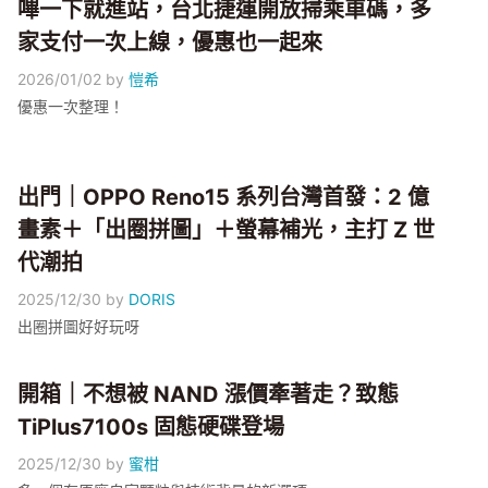
嗶一下就進站，台北捷運開放掃乘車碼，多
家支付一次上線，優惠也一起來
2026/01/02
by
愷希
優惠一次整理！
出門｜OPPO Reno15 系列台灣首發：2 億
畫素＋「出圈拼圖」＋螢幕補光，主打 Z 世
代潮拍
2025/12/30
by
DORIS
出圈拼圖好好玩呀
開箱｜不想被 NAND 漲價牽著走？致態
TiPlus7100s 固態硬碟登場
2025/12/30
by
蜜柑