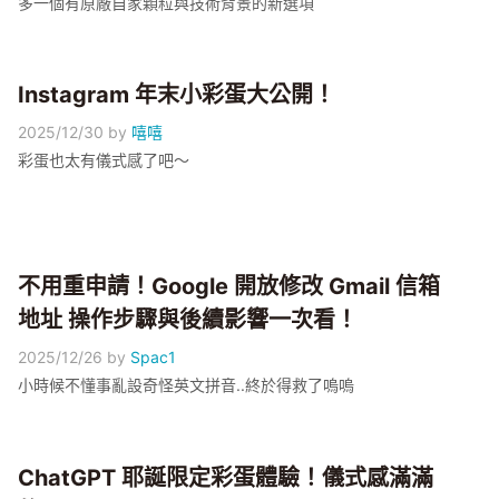
多一個有原廠自家顆粒與技術背景的新選項
Instagram 年末小彩蛋大公開！
2025/12/30
by
嘻嘻
彩蛋也太有儀式感了吧～
不用重申請！Google 開放修改 Gmail 信箱
地址 操作步驟與後續影響一次看！
2025/12/26
by
Spac1
小時候不懂事亂設奇怪英文拼音..終於得救了嗚嗚
ChatGPT 耶誕限定彩蛋體驗！儀式感滿滿