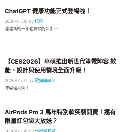
ChatGPT 健康功能正式登場啦！
2026/01/08
by
嘻嘻
嘻嘻新的一年也要頭好壯壯～
【CES2026】華碩推出新世代筆電陣容 效
能、設計與使用情境全面升級！
2026/01/07
by
電獺編輯部
陣容強大啊！
AirPods Pro 3 馬年特別款突襲開賣！還有
限量紅包袋大放送？
2026/01/06
by
電獺編輯部