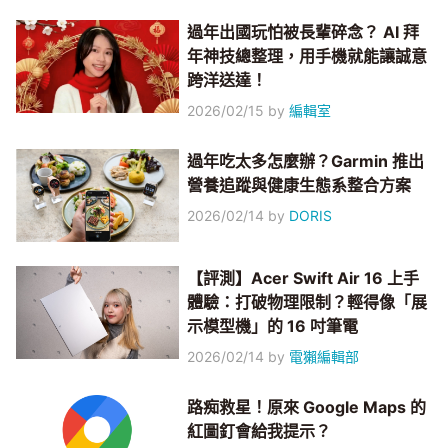
過年出國玩怕被長輩碎念？ AI 拜
年神技總整理，用手機就能讓誠意
跨洋送達！
2026/02/15
by
編輯室
過年吃太多怎麼辦？Garmin 推出
營養追蹤與健康生態系整合方案
2026/02/14
by
DORIS
【評測】Acer Swift Air 16 上手
體驗：打破物理限制？輕得像「展
示模型機」的 16 吋筆電
2026/02/14
by
電獺編輯部
路痴救星！原來 Google Maps 的
紅圖釘會給我提示？