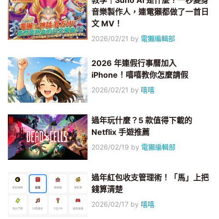
教學｜Suno AI 是什麼？一秒變身
音樂製作人，連電獺都做了一首日
文 MV！
2026/02/21
by
電獺編輯部
2026 年連假行事曆加入
iPhone！嘻嘻教你怎麼請假
2026/02/21
by
嘻嘻
過年玩什麼？5 款值得下載的
Netflix 手遊推薦
2026/02/19
by
電獺編輯部
過年紅包收支管理術！「馬」上把
錢算清楚
2026/02/17
by
嘻嘻