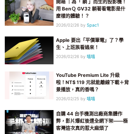
開箱 ｜為「 躺 」而生的投影機！
用 BenＱ GV32 躺著看電影是什
麼樣的體驗！？
2026/02/26
by
Spac1
Apple 要出「平價筆電」了？學
生、上班族看過來！
2026/02/26
by
嘻嘻
YouTube Premium Lite 升級
啦！NT$ 119 元就能離線下載＋背
景播放，真的香嗎？
2026/02/25
by
嘻嘻
自購 44 台手機測出廠商集體作
弊，影片爆紅後遭全網下架——極
客灣這次真的惹大麻煩了