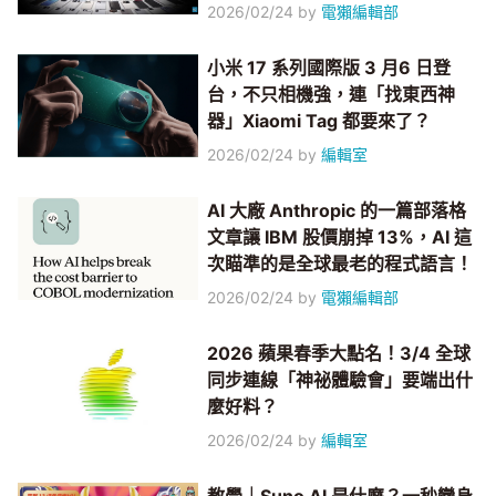
2026/02/24
by
電獺編輯部
小米 17 系列國際版 3 月6 日登
台，不只相機強，連「找東西神
器」Xiaomi Tag 都要來了？
2026/02/24
by
編輯室
AI 大廠 Anthropic 的一篇部落格
文章讓 IBM 股價崩掉 13%，AI 這
次瞄準的是全球最老的程式語言！
2026/02/24
by
電獺編輯部
2026 蘋果春季大點名！3/4 全球
同步連線「神祕體驗會」要端出什
麼好料？
2026/02/24
by
編輯室