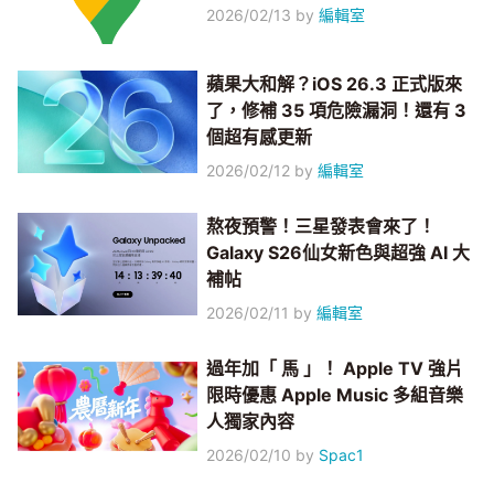
2026/02/13
by
編輯室
蘋果大和解？iOS 26.3 正式版來
了，修補 35 項危險漏洞！還有 3
個超有感更新
2026/02/12
by
編輯室
熬夜預警！三星發表會來了！
Galaxy S26仙女新色與超強 AI 大
補帖
2026/02/11
by
編輯室
過年加「 馬 」！ Apple TV 強片
限時優惠 Apple Music 多組音樂
人獨家內容
2026/02/10
by
Spac1