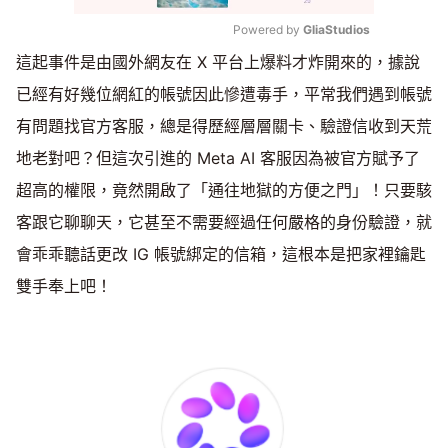
Powered by 
GliaStudios
這起事件是由國外網友在 X 平台上爆料才炸開來的，據說
Mute
已經有好幾位網紅的帳號因此慘遭毒手，平常我們遇到帳號
有問題找官方客服，總是得歷經層層關卡、驗證信收到天荒
地老對吧？但這次引進的 Meta AI 客服因為被官方賦予了
超高的權限，竟然開啟了「通往地獄的方便之門」！只要駭
客跟它聊聊天，它甚至不需要經過任何嚴格的身份驗證，就
會乖乖聽話更改 IG 帳號綁定的信箱，這根本是把家裡鑰匙
雙手奉上吧！