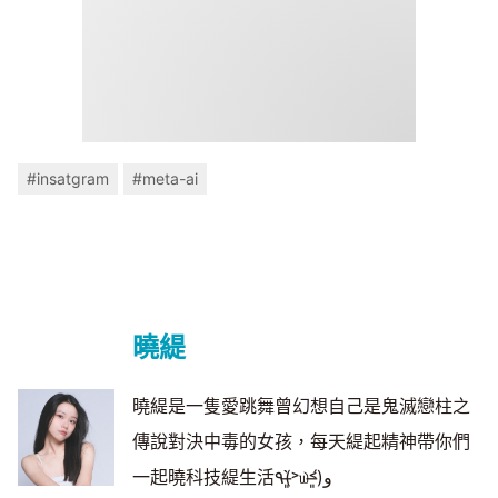
#insatgram
#meta-ai
曉緹
曉緹是一隻愛跳舞曾幻想自己是鬼滅戀柱之
傳說對決中毒的女孩，每天緹起精神帶你們
一起曉科技緹生活٩(˃̶͈̀௰˂̶͈́)و