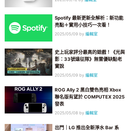
Spotify 最新更新全解析：新功能
亮點＋實用小技巧一次看！
2025/05/09
by
編輯室
史上玩家評分最高的遊戲！《光與
影：33號遠征隊》無雷優缺點老
實說
2025/05/09
by
編輯室
ROG Ally 2 黑白雙色亮相 Xbox
聯名版有望於 COMPUTEX 2025
發表
2025/05/08
by
編輯室
出門｜LG 推出全新淨水 Bar 系