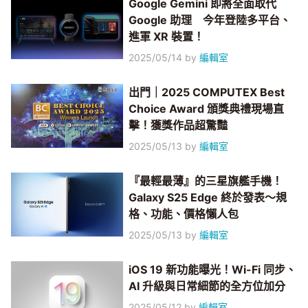
Google Gemini 即將全面取代
Google 助理 今年登陸多平台、
進軍 XR 裝置！
2025/05/14
by
編輯室
出門｜2025 COMPUTEX Best
Choice Award 頒獎典禮現場直
擊！獲獎作品超驚豔
2025/05/13
by
編輯室
『最輕最薄』的三星旗艦手機！
Galaxy S25 Edge 終於發表～規
格、功能、價格懶人包
2025/05/13
by
編輯室
iOS 19 新功能曝光！Wi-Fi 同步、
AI 升級與日常細節的全方位加分
2025/05/12
by
編輯室