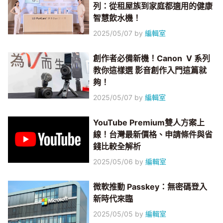
列：從租屋族到家庭都適用的健康
智慧飲水機！
2025/05/07
by
編輯室
創作者必備新機！Canon V 系列
教你這樣選 影音創作入門這篇就
夠！
2025/05/07
by
編輯室
YouTube Premium雙人方案上
線！台灣最新價格、申請條件與省
錢比較全解析
2025/05/06
by
編輯室
微軟推動 Passkey：無密碼登入
新時代來臨
2025/05/05
by
編輯室