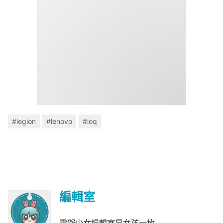
#legion
#lenovo
#loq
編輯室