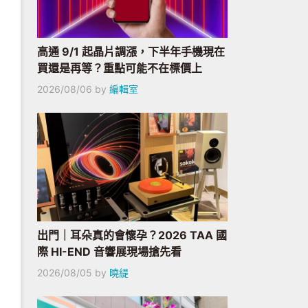
高通 9/1 起晶片調漲，下半年手機現在
買還是再等？重點可能不在標價上
2026/08/06
by
編輯室
出門｜耳朵真的會懷孕？2026 TAA 國
際 HI-END 音響展現場搶先看
2026/08/05
by
曉緹