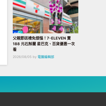
父親節送禮免煩惱！7-ELEVEN 賣
188 元石斛蘭 星巴克、百貨優惠一次
看
2026/08/05
by
電獺編輯部