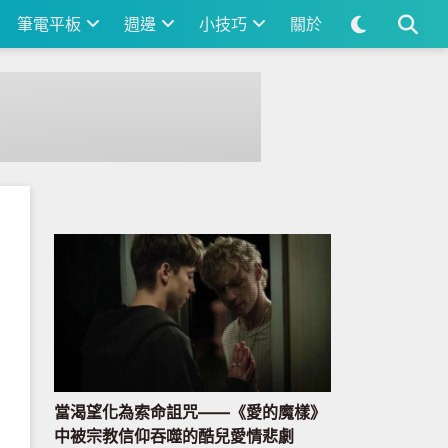
筆電平板
週邊
小技巧
關於
當渴望化為索命詛咒——《愛的魔樣》
中被宗教信仰吞噬的酷兒愛情悲劇