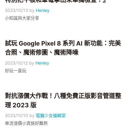
特別把平板和筆電拿出來單獨檢查？』
2023/10/13
by
Henley
小知識與大家分享
試玩 Google Pixel 8 系列 AI 新功能：完美
合照、魔術修圖、魔術降噪
2023/10/12
by
Henley
好玩一直玩
對抗漲價大作戰！八種免費正版影音管道整
理 2023 版
2023/10/10
by
電獺少女編輯室
串流漲價小資族好難熬