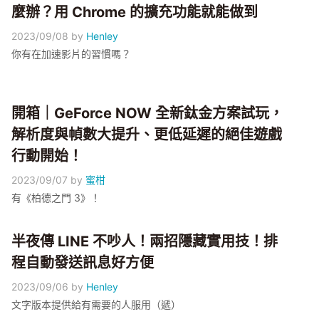
麼辦？用 Chrome 的擴充功能就能做到
2023/09/08
by
Henley
你有在加速影片的習慣嗎？
開箱｜GeForce NOW 全新鈦金方案試玩，
解析度與幀數大提升、更低延遲的絕佳遊戲
行動開始！
2023/09/07
by
蜜柑
有《柏德之門 3》！
半夜傳 LINE 不吵人！兩招隱藏實用技！排
程自動發送訊息好方便
2023/09/06
by
Henley
文字版本提供給有需要的人服用（遞）