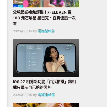
父親節送禮免煩惱！7-ELEVEN 賣
188 元石斛蘭 星巴克、百貨優惠一次
看
2026/08/05
by
電獺編輯部
iOS 27 相簿新功能「由我拍攝」讓相
簿只顯示自己拍的照片
2026/08/05
by
電獺編輯部