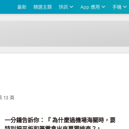
最新
精選主題
快訊
App 應用
手機
第 13 頁
一分鐘告訴你：『 為什麼過機場海關時，要