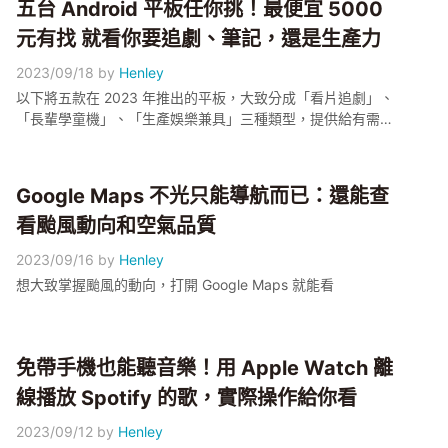
五台 Android 平板任你挑！最便宜 5000
元有找 就看你要追劇、筆記，還是生產力
2023/09/18
by
Henley
以下將五款在 2023 年推出的平板，大致分成「看片追劇」、
「長輩學童機」、「生產娛樂兼具」三種類型，提供給有需要
的人服用
Google Maps 不光只能導航而已：還能查
看颱風動向和空氣品質
2023/09/16
by
Henley
想大致掌握颱風的動向，打開 Google Maps 就能看
免帶手機也能聽音樂！用 Apple Watch 離
線播放 Spotify 的歌，實際操作給你看
2023/09/12
by
Henley