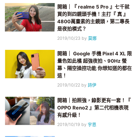
開箱｜『 realme 5 Pro 』七千就
買的到四鏡頭手機！主打『 真 』
4800萬畫素的主鏡頭，第二專長
是夜拍模式？
2019/10/23
by
莫娜
開箱｜ Google 手機 Pixel 4 XL 限
量色如此橘 超強夜拍、90Hz 螢
幕、隔空操控功能 你想知道的都在
這！
2019/10/22
by
詩伊
開箱｜拍照強，錄影更有一套！『
OPPO Reno2 』第二代相機表現
有感升級！
2019/10/19
by
宇恩