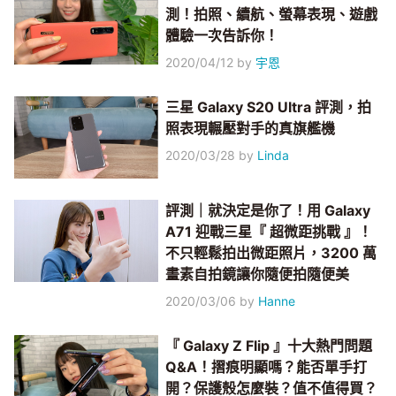
測！拍照、續航、螢幕表現、遊戲
體驗一次告訴你！
2020/04/12
by
宇恩
三星 Galaxy S20 Ultra 評測，拍
照表現輾壓對手的真旗艦機
2020/03/28
by
Linda
評測｜就決定是你了！用 Galaxy
A71 迎戰三星『 超微距挑戰 』！
不只輕鬆拍出微距照片，3200 萬
畫素自拍鏡讓你隨便拍隨便美
2020/03/06
by
Hanne
『 Galaxy Z Flip 』十大熱門問題
Q&A！摺痕明顯嗎？能否單手打
開？保護殼怎麼裝？值不值得買？