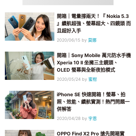
開箱｜電量撐兩天！『 Nokia 5.3
』續航超強、螢幕超大、四鏡頭 而
且超好入手
2020/06/15
by
莫娜
開箱｜Sony Mobile 萬元防水手機
Xperia 10 II 坐擁三主鏡頭、
OLED 螢幕與全新夜拍模式
2020/05/24
by
蜜柑
iPhone SE 快速開箱！螢幕、拍
照、效能、續航實測！熱門問題一
併解答
2020/04/28
by
宇恩
OPPO Find X2 Pro 搶先開箱實