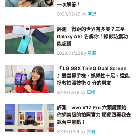
一次解答！
2020/02/22
by
宇恩
評測｜微距的世界有多美？三星
Galaxy A51 告訴你！錄影防震功
能超穩
2020/01/22
by
莫娜
『 LG G8X ThinQ Dual Screen
』雙螢幕手機，娛樂性十足，還能
拯救拍照技術 0 分的男友
2019/12/19
by
莫娜
評測｜vivo V17 Pro 六顆鏡頭給
你網美級的拍照實力 順便跟著我去
踩台中景點！
2019/11/29
by
貝爾