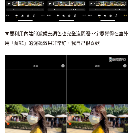
▼要利用內建的濾鏡去調色也完全沒問題～宇恩覺得在室外
用「鮮豔」的濾鏡效果非常好，我自己很喜歡