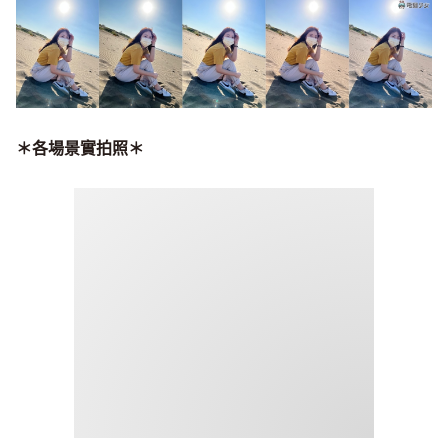
＊各場景實拍照＊