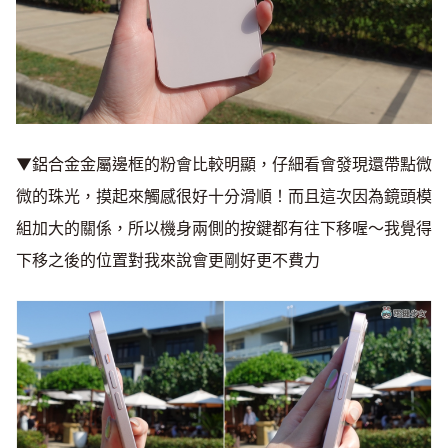
▼鋁合金金屬邊框的粉會比較明顯，仔細看會發現還帶點微
微的珠光，摸起來觸感很好十分滑順！而且這次因為鏡頭模
組加大的關係，所以機身兩側的按鍵都有往下移喔～我覺得
下移之後的位置對我來說會更剛好更不費力