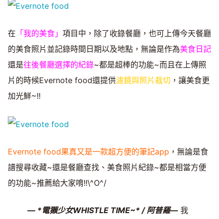
在
「我的美食」
項目中，除了收錄餐廳，也可上傳今天餐廳
的美食照片並記錄時間日期以及地點，無論是作為
美食日記
還是
往後餐廳選擇的紀錄
~都是超棒的功能~而且在上傳照
片的時候Evernote food還提供
濾鏡與照片裁切
，讓美食更
加光鮮~!!
Evernote food果真又是一款超方便的筆記app
，無論是食
譜搜尋收藏~還是餐廳查找、美食照片紀錄~都是相當方便
的功能~推薦給大家唷!!\^O^/
— *電獺少女WHISTLE TIME~* / 阿普羅—
我