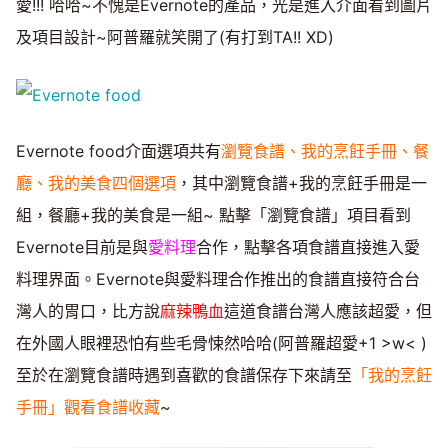
愛!!! 哈哈~不愧是Evernote的產品，光是進入介面看到圖片
及項目設計~阿普羅就笑開了(有打到TA!! XD)
Evernote food介面選項共有
瀏覽食譜、我的烹飪手冊、餐
廳、我的美食四個選項
，其中瀏覽食譜+我的烹飪手冊是一
組，餐廳+我的美食是一組~ 點擊「瀏覽食譜」項目看到
Evernote目前是與
愛料理
合作，點擊各項食譜直接進入愛
料理界面。Evernote與愛料理合作推出的食譜直接符合台
灣人的胃口，比方說
麻辣鴨血
這道食譜台灣人應該超愛，但
在外國人眼裡恐怕有些毛骨悚然哈哈(阿普羅超愛+1 >w< )
至於在瀏覽食譜時遇到喜歡的食譜保存下來請至
「我的烹飪
手冊」觀看食譜收藏
~