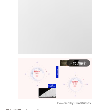
閱讀更多
arrow_forward_ios
Powered by 
GliaStudios