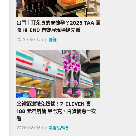
出門｜耳朵真的會懷孕？2026 TAA 國
際 HI-END 音響展現場搶先看
2026/08/05
by
曉緹
父親節送禮免煩惱！7-ELEVEN 賣
188 元石斛蘭 星巴克、百貨優惠一次
看
2026/08/05
by
電獺編輯部