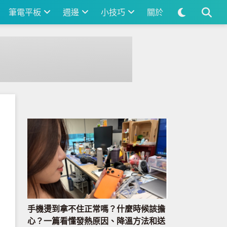
筆電平板
週邊
小技巧
關於
手機燙到拿不住正常嗎？什麼時候該擔
心？一篇看懂發熱原因、降溫方法和送