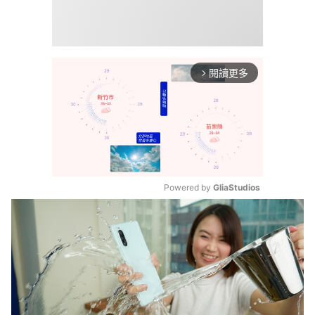
閱讀更多
arrow_forward_ios
Powered by 
GliaStudios
Mute