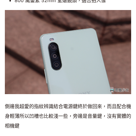
800 萬畫素 52mm 望遠鏡頭，適合拍人像
側邊我超愛的指紋辨識結合電源鍵終於做回來，而且配合機
身輕薄所以凹槽也比較淺一些，旁邊是音量鍵，沒有實體的
相機鍵