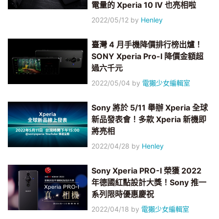
電量的 Xperia 10 IV 也亮相啦
2022/05/12
by
Henley
臺灣 4 月手機降價排行榜出爐！
SONY Xperia Pro-I 降價金額超
過六千元
2022/05/04
by
電獺少女編輯室
Sony 將於 5/11 舉辦 Xperia 全球
新品發表會！多款 Xperia 新機即
將亮相
2022/04/28
by
Henley
Sony Xperia PRO-I 榮獲 2022
年德國紅點設計大獎！Sony 推一
系列限時優惠慶祝
2022/04/18
by
電獺少女編輯室