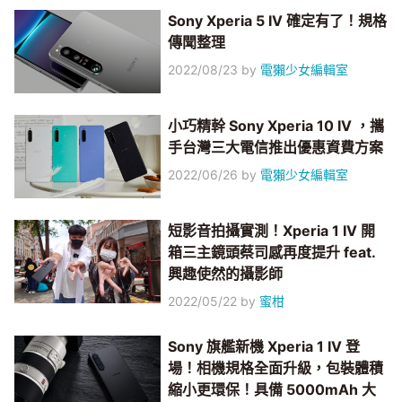
Sony Xperia 5 IV 確定有了！規格
傳聞整理
2022/08/23
by
電獺少女編輯室
小巧精幹 Sony Xperia 10 IV ，攜
手台灣三大電信推出優惠資費方案
2022/06/26
by
電獺少女編輯室
短影音拍攝實測！Xperia 1 IV 開
箱三主鏡頭蔡司感再度提升 feat.
興趣使然的攝影師
2022/05/22
by
蜜柑
Sony 旗艦新機 Xperia 1 IV 登
場！相機規格全面升級，包裝體積
縮小更環保！具備 5000mAh 大