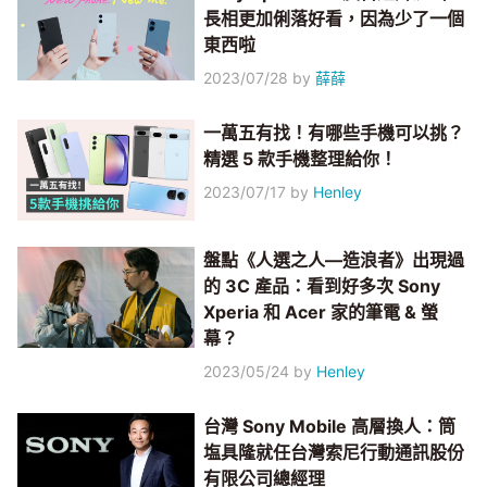
長相更加俐落好看，因為少了一個
東西啦
2023/07/28
by
薛薛
一萬五有找！有哪些手機可以挑？
精選 5 款手機整理給你！
2023/07/17
by
Henley
盤點《人選之人—造浪者》出現過
的 3C 產品：看到好多次 Sony
Xperia 和 Acer 家的筆電 & 螢
幕？
2023/05/24
by
Henley
台灣 Sony Mobile 高層換人：筒
塩具隆就任台灣索尼行動通訊股份
有限公司總經理