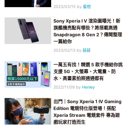
2023/03/15
by
蜜柑
Sony Xperia I V 渲染圖曝光！新
旗艦機亮點有哪些？將搭載高通
Snapdragon 8 Gen 2？傳聞整理
一篇給你
2023/02/13
by
薛薛
一萬五有找！精選 5 款手機給你挑
支援 5G、大螢幕、大電量、防
水、高畫素拍照通通都有
2022/11/09
by
Henley
出門｜Sony Xperia 1 IV Gaming
Edition 電競特仕版登場！搭配
Xperia Stream 電競套件 專為遊
戲玩家打造而生