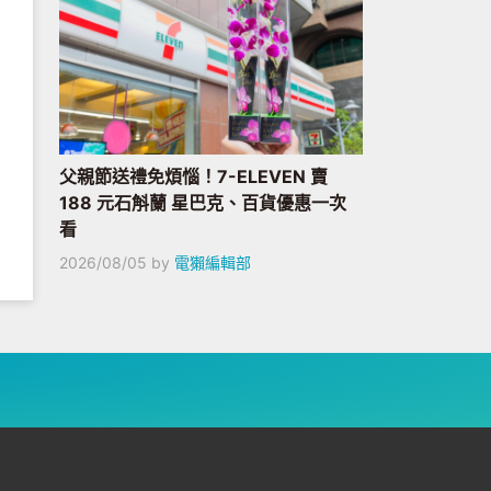
父親節送禮免煩惱！7-ELEVEN 賣
188 元石斛蘭 星巴克、百貨優惠一次
看
2026/08/05
by
電獺編輯部