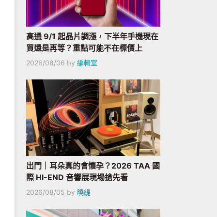
高通 9/1 起晶片調漲，下半年手機現在
買還是再等？重點可能不在標價上
2026/08/06
by
編輯室
出門｜耳朵真的會懷孕？2026 TAA 國
際 HI-END 音響展現場搶先看
2026/08/05
by
曉緹