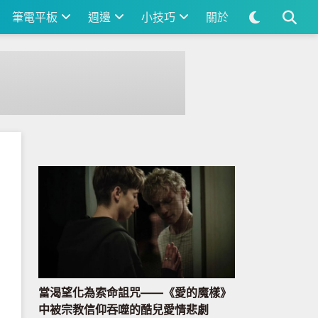
筆電平板
週邊
小技巧
關於
當渴望化為索命詛咒——《愛的魔樣》
中被宗教信仰吞噬的酷兒愛情悲劇