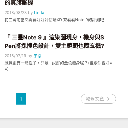
的真旗艦機
2018/08/28
by
Linda
花三萬前當然需要好好評估囉XD 來看看Note 9的評測吧！
『 三星Note 9 』渲染圖現身，機身與S
Pen將採撞色設計，雙主鏡頭也藏玄機?
2018/07/19
by
宇恩
感覺更有一體性了，只是...說好的金色機身呢？(誰跟你說好=
=)
1
較舊文章