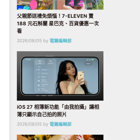
父親節送禮免煩惱！7-ELEVEN 賣
188 元石斛蘭 星巴克、百貨優惠一次
看
2026/08/05
by
電獺編輯部
iOS 27 相簿新功能「由我拍攝」讓相
簿只顯示自己拍的照片
2026/08/05
by
電獺編輯部