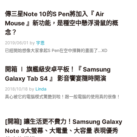
傳三星Note 10的S Pen將加入『 Air
Mouse 』新功能，是種空中懸浮滑鼠的概
念？
2019/06/01
by
宇恩
已經開始想像大家拿起S Pen在空中揮舞的畫面了...XD
開箱 ∣ 旗艦級安卓平板！『 Samsung
Galaxy Tab S4 』 影音饗宴隨時開演
2018/10/18
by
Linda
真心被它的電腦模式驚艷到啦！跟一般電腦的使用真的很像！
[開箱] 讓生活更不費力！Samsung Galaxy
Note 9大螢幕、大電量、大容量 表現優秀