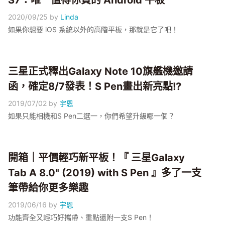
S7：唯一值得你買的 Android 平板
2020/09/25
by
Linda
如果你想要 iOS 系統以外的高階平板，那就是它了吧！
三星正式釋出Galaxy Note 10旗艦機邀請
函，確定8/7發表！S Pen畫出新亮點!?
2019/07/02
by
宇恩
如果只能相機和S Pen二選一，你們希望升級哪一個？
開箱｜平價輕巧新平板！『 三星Galaxy
Tab A 8.0" (2019) with S Pen 』多了一支
筆帶給你更多樂趣
2019/06/16
by
宇恩
功能齊全又輕巧好攜帶、重點還附一支S Pen！