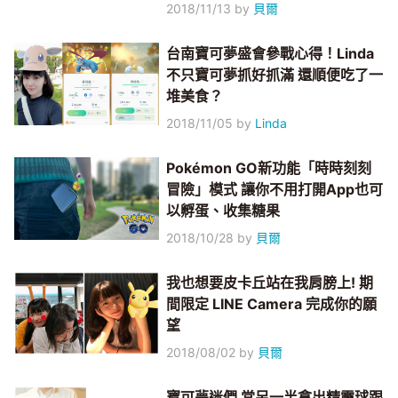
2018/11/13
by
貝爾
台南寶可夢盛會參戰心得！Linda
不只寶可夢抓好抓滿 還順便吃了一
堆美食？
2018/11/05
by
Linda
Pokémon GO新功能「時時刻刻
冒險」模式 讓你不用打開App也可
以孵蛋、收集糖果
2018/10/28
by
貝爾
我也想要皮卡丘站在我肩膀上! 期
間限定 LINE Camera 完成你的願
望
2018/08/02
by
貝爾
寶可夢迷們 當另一半拿出精靈球跟