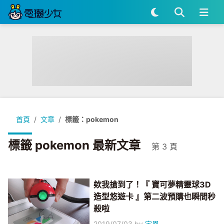
首頁
文章
標籤：pokemon
標籤 pokemon 最新文章
第 3 頁
欸我搶到了！『 寶可夢精靈球3D
造型悠遊卡 』第二波預購也瞬間秒
殺啦
2019/07/03
by
宇恩