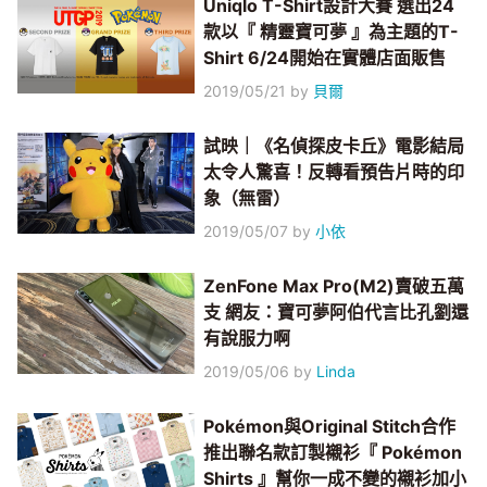
Uniqlo T-Shirt設計大賽 選出24
款以『 精靈寶可夢 』為主題的T-
Shirt 6/24開始在實體店面販售
2019/05/21
by
貝爾
試映｜《名偵探皮卡丘》電影結局
太令人驚喜！反轉看預告片時的印
象（無雷）
2019/05/07
by
小依
ZenFone Max Pro(M2)賣破五萬
支 網友：寶可夢阿伯代言比孔劉還
有說服力啊
2019/05/06
by
Linda
Pokémon與Original Stitch合作
推出聯名款訂製襯衫『 Pokémon
Shirts 』幫你一成不變的襯衫加小