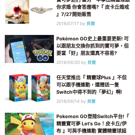
你求婚 你會答應嗎?『 皮卡丘婚戒
』7/27開始販售
2018/07/17
by
貝爾
Pokémon GO史上最重要更新! 可
以跟朋友交換你抓到的寶可夢，但
要當「好」朋友還真不容易?
2018/06/20
by
貝爾
任天堂推出『 精靈球Plus 』不但
可以跟手機連動，還贈送一隻
Switch中得不到的「夢幻」啊!
2018/06/14
by
貝爾
Pokemon GO登陸Switch平台!『
精靈寶可夢 Let's Go！皮卡丘/伊
布 』可與手機連動 實體精靈球超