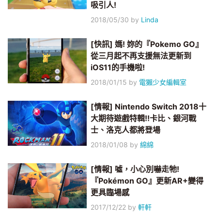
吸引人!
2018/05/30
by
Linda
[快訊] 媽! 妳的『Pokemo GO』
從三月起不再支援無法更新到
iOS11的手機啦!
2018/01/15
by
電獺少女編輯室
[情報] Nintendo Switch 2018十
大期待遊戲特輯!!卡比、銀河戰
士、洛克人都將登場
2018/01/08
by
綿綿
[情報] 噓，小心別嚇走牠!
『Pokémon GO』更新AR+變得
更具臨場感
2017/12/22
by
軒軒