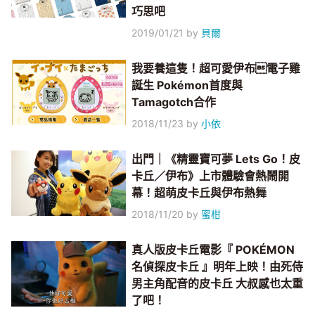
巧思吧
2019/01/21
by
貝爾
我要養這隻！超可愛伊布電子雞
誕生 Pokémon首度與
Tamagotch合作
2018/11/23
by
小依
出門｜《精靈寶可夢 Lets Go！皮
卡丘／伊布》上市體驗會熱鬧開
幕！超萌皮卡丘與伊布熱舞
2018/11/20
by
蜜柑
真人版皮卡丘電影『 POKÉMON
名偵探皮卡丘 』明年上映！由死侍
男主角配音的皮卡丘 大叔感也太重
了吧！