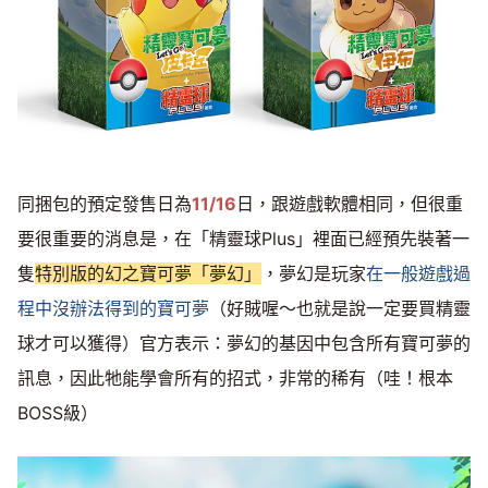
同捆包的預定發售日為
11/16
日，跟遊戲軟體相同，但很重
要很重要的消息是，在「精靈球Plus」裡面已經預先裝著一
隻
特別版的幻之寶可夢「夢幻」
，夢幻是玩家
在一般遊戲過
程中沒辦法得到的寶可夢
（好賊喔～也就是說一定要買精靈
球才可以獲得）官方表示：夢幻的基因中包含所有寶可夢的
訊息，因此牠能學會所有的招式，非常的稀有（哇！根本
BOSS級）