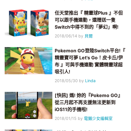
任天堂推出『 精靈球Plus 』不但
可以跟手機連動，還贈送一隻
Switch中得不到的「夢幻」啊!
2018/06/14
by
貝爾
Pokemon GO登陸Switch平台!『
精靈寶可夢 Let's Go！皮卡丘/伊
布 』可與手機連動 實體精靈球超
吸引人!
2018/05/30
by
Linda
[快訊] 媽! 妳的『Pokemo GO』
從三月起不再支援無法更新到
iOS11的手機啦!
2018/01/15
by
電獺少女編輯室