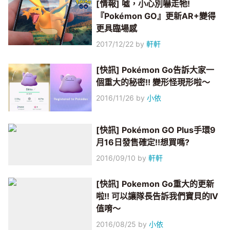
[情報] 噓，小心別嚇走牠!
『Pokémon GO』更新AR+變得
更具臨場感
2017/12/22
by
軒軒
[快訊] Pokémon Go告訴大家一
個重大的秘密!! 變形怪現形啦～
2016/11/26
by
小依
[快訊] Pokémon GO Plus手環9
月16日發售確定!!想買嗎?
2016/09/10
by
軒軒
[快訊] Pokemon Go重大的更新
啦!! 可以讓隊長告訴我們寶貝的IV
值唷～
2016/08/25
by
小依