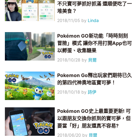
不只寶可夢抓好抓滿 還順便吃了一
堆美食？
2018/11/05
by
Linda
Pokémon GO新功能「時時刻刻
冒險」模式 讓你不用打開App也可
以孵蛋、收集糖果
2018/10/28
by
貝爾
Pokemon Go釋出玩家們期待已久
的第四代神奧地區寶可夢！
2018/10/18
by
詩伊
Pokémon GO史上最重要更新! 可
以跟朋友交換你抓到的寶可夢，但
要當「好」朋友還真不容易?
2018/06/20
by
貝爾