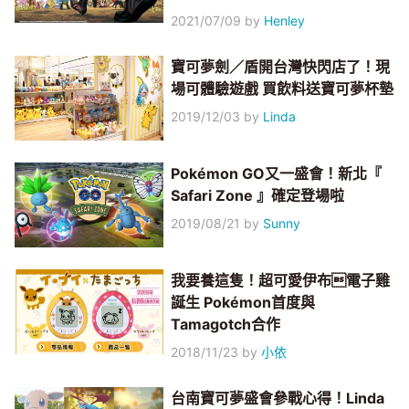
2021/07/09
by
Henley
寶可夢劍／盾開台灣快閃店了！現
場可體驗遊戲 買飲料送寶可夢杯墊
2019/12/03
by
Linda
Pokémon GO又一盛會！新北『
Safari Zone 』確定登場啦
2019/08/21
by
Sunny
我要養這隻！超可愛伊布電子雞
誕生 Pokémon首度與
Tamagotch合作
2018/11/23
by
小依
台南寶可夢盛會參戰心得！Linda