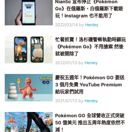
Niantic 宣布停止《Pokémon
Go》在俄羅斯、白俄羅斯下載遊
玩！Instagram 也不能用了
2022/03/14
by
Henley
忙著抓寶！洛杉磯警察執勤時顧玩
《Pokémon Go》不甩搶案 然後
就被開除了
2022/01/13
by
Henley
慶祝五週年！Pokémon GO 要送
3 個月免費 YouTube Premium
給玩家們試用
2021/07/13
by
Henley
Pokémon GO 全球營收正式突破
50 億美元 推出五周年熱度依然不
減！