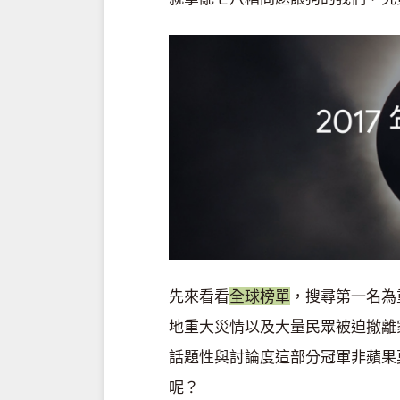
先來看看
全球榜單
，搜尋第一名為
地重大災情以及大量民眾被迫撤離
話題性與討論度這部分冠軍非蘋果
呢？