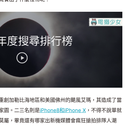
重創加勒比海地區和美國佛州的颶風艾瑪，其造成了當
家園。二三名則是
iPhone8和iPhone X
，不得不說單就
莫屬，畢竟還有哪家出新機媒體會瘋狂搶拍排隊人潮