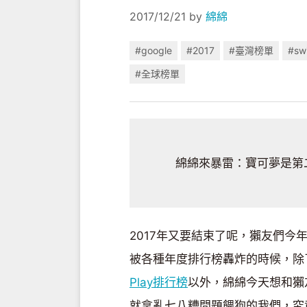
2017/12/21
by
綿綿
#google
#2017
#臺灣榜單
#sw
#全球榜單
綿綿來暴雷：寶可夢是第二
2017年又要結束了呢，獺友們
被各種年度排行榜轟炸的時候，除
Play排行榜
以外，綿綿今天想和獺
就拿亂七八糟問題餵狗的我們，究