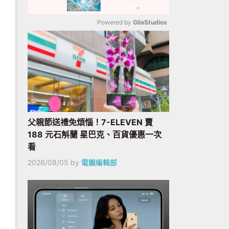
Powered by 
GliaStudios
Mute
父親節送禮免煩惱！7-ELEVEN 賣
188 元石斛蘭 星巴克、百貨優惠一次
看
2026/08/05
by
電獺編輯部