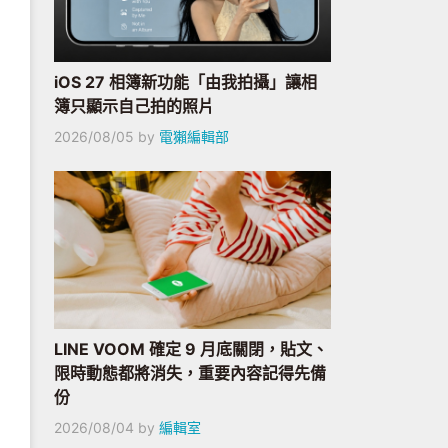
iOS 27 相簿新功能「由我拍攝」讓相
簿只顯示自己拍的照片
2026/08/05
by
電獺編輯部
LINE VOOM 確定 9 月底關閉，貼文、
限時動態都將消失，重要內容記得先備
份
2026/08/04
by
編輯室