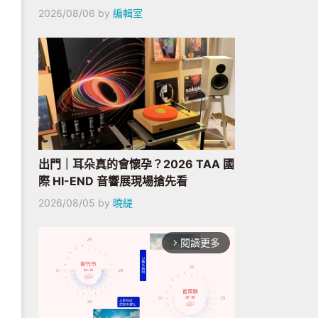
2026/08/06
by
編輯室
出門｜耳朵真的會懷孕？2026 TAA 國
際 HI-END 音響展現場搶先看
2026/08/05
by
曉緹
閱讀更多
arrow_forward_ios