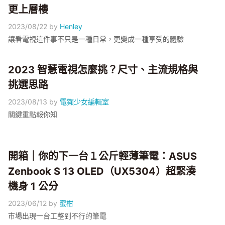
更上層樓
2023/08/22
by
Henley
讓看電視這件事不只是一種日常，更變成一種享受的體驗
2023 智慧電視怎麼挑？尺寸、主流規格與
挑選思路
2023/08/13
by
電獺少女編輯室
關鍵重點報你知
開箱｜你的下一台１公斤輕薄筆電：ASUS
Zenbook S 13 OLED（UX5304）超緊湊
機身 1 公分
2023/06/12
by
蜜柑
市場出現一台工整到不行的筆電