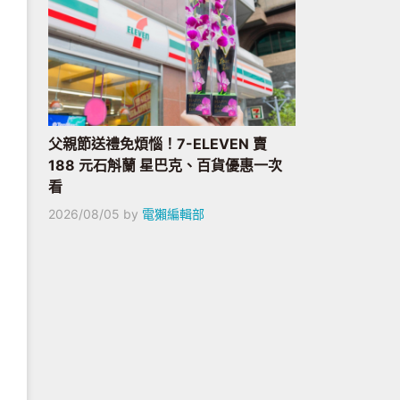
父親節送禮免煩惱！7-ELEVEN 賣
188 元石斛蘭 星巴克、百貨優惠一次
看
2026/08/05
by
電獺編輯部