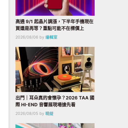
高通 9/1 起晶片調漲，下半年手機現在
買還是再等？重點可能不在標價上
2026/08/06
by
編輯室
出門｜耳朵真的會懷孕？2026 TAA 國
際 HI-END 音響展現場搶先看
2026/08/05
by
曉緹