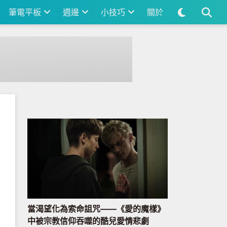
筆電平板
週邊
小技巧
關於
當渴望化為索命詛咒——《愛的魔樣》
中被宗教信仰吞噬的酷兒愛情悲劇