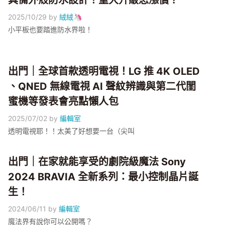
具備外殼防水設計！重大升級恐漲價？
2025/10/29
by
絨絨🦄
小平板也要踏進防水界啦！
出門｜全球首款透明電視！LG 推 4K OLED
、QNED 無線電視 AI 聲紋辨識與第二代閨
蜜機等發表會亮點懶人包
2025/07/02
by
編輯室
透明電視耶！！太美了好想要一台（尖叫
出門｜在家就能享受的劇院級魔法 Sony
2024 BRAVIA 全新系列：最小控制晶片誕
生！
2024/06/11
by
編輯室
魔法界有說你可以公開嗎？