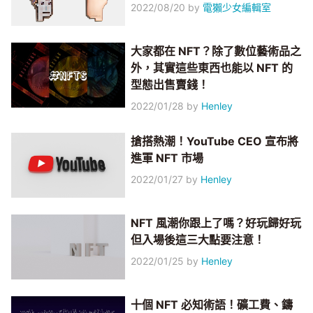
2022/08/20
by
電獺少女編輯室
大家都在 NFT？除了數位藝術品之
外，其實這些東西也能以 NFT 的
型態出售賣錢！
2022/01/28
by
Henley
搶搭熱潮！YouTube CEO 宣布將
進軍 NFT 市場
2022/01/27
by
Henley
NFT 風潮你跟上了嗎？好玩歸好玩
但入場後這三大點要注意！
2022/01/25
by
Henley
十個 NFT 必知術語！礦工費、鑄