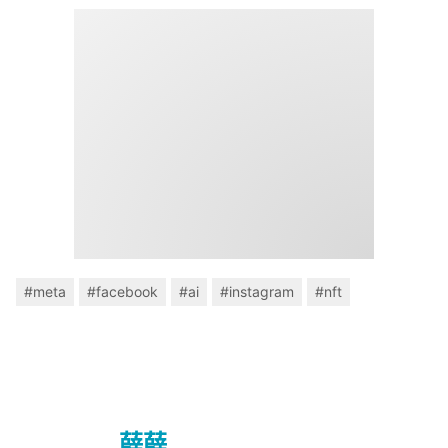
#meta
#facebook
#ai
#instagram
#nft
薛薛