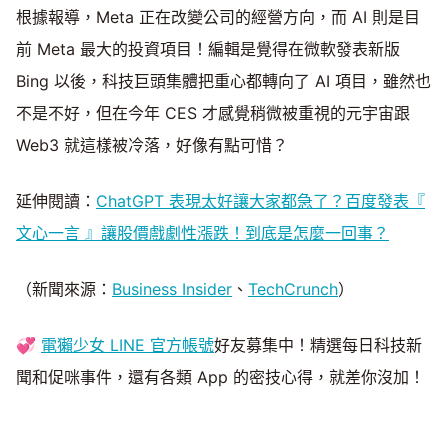
根據報導，Meta 正在改變公司的經營方向，而 AI 則是目
前 Meta 最大的投資項目！編輯是覺得在微軟發表新版
Bing 以後，科技巨頭集體把重心都轉向了 AI 項目，雖然也
不是不好，但在今年 CES 才感覺稍微被重視的元宇宙跟
Web3 就這樣被冷落，好像有點可惜？
延伸閱讀：
ChatGPT 表現太好讓大家都急了？百度發表『
文心一言 』讓股價戲劇性漲跌！到底是怎麼一回事？
（新聞來源：
Business Insider
、
TechCrunch
）
💞
電獺少女 LINE 官方帳號
好友募集中！精選每日科技新
聞和促咪事件，還有各類 App 的密技心得，就差你沒加！