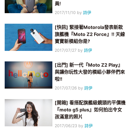
員!
2017/11/10
by
詩伊
[快訊] 緊接著Motorola發表新款
旗艦機『Moto Z2 Force』!! 天線
寶寶新模組你是?
2017/07/27
by
詩伊
[出門] 新一代『Moto Z2 Play』
與讓你玩性大發的模組小夥伴們來
啦!!
2017/07/26
by
詩伊
[開箱] 看搭配旗艦級鏡頭的平價機
『moto g5 plus』如何拍出令女
孩滿意的照片
2017/06/23
by
詩伊