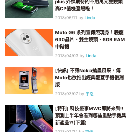
plus 外媒期待的不用萬元雙鏡頭
高CP值機登場啦！
2018/06/11
by
Linda
Moto G6 系列宣傳照現身！驍龍
630晶片、雙主鏡頭、6GB RAM
中階機
2018/04/03
by
Linda
[快訊] 不讓Nokia搶盡風采，傳
Moto也欲推出經典翻蓋手機復刻
版
2018/03/07
by
宇恩
[特刊] 科技盛事MWC即將來到!!
預測上半年會看到哪些重點手機與
新產品?!(下篇)
2018/02/24
by
詩伊