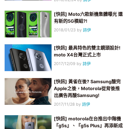
[快訊] Moto六款新機集體曝光 還
有新的5G模組?!
2018/01/23
by
詩伊
[快訊] 最具特色的雙主鏡頭設計!
moto X4台灣正式上市
2017/12/09
by
詩伊
[快訊] 黃雀在後? Samsung酸完
Apple之後，Motorola從背後推
出廣告再酸Samsung!
2017/11/28
by
詩伊
[快訊] motorola在台推出中階機
『g5s』、『g5s Plus』再添新成