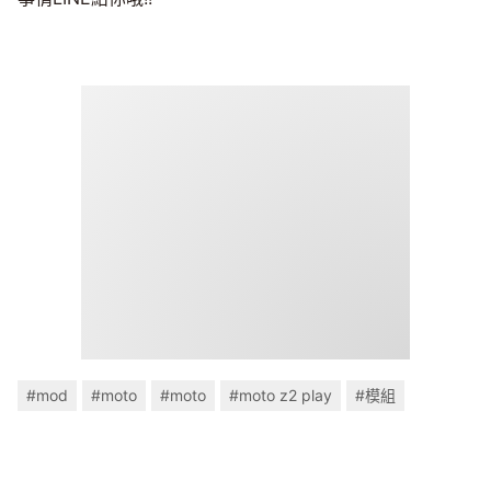
#mod
#moto
#moto
#moto z2 play
#模組