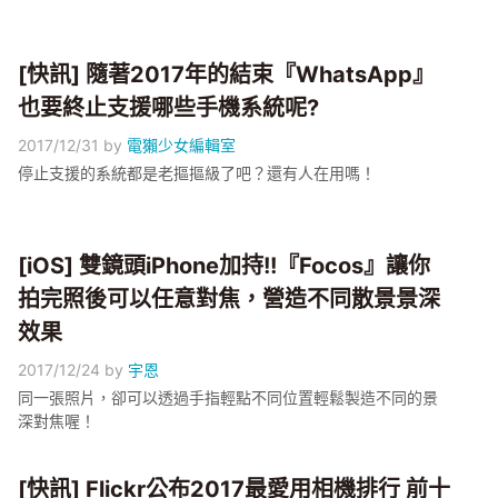
[快訊] 隨著2017年的結束『WhatsApp』
也要終止支援哪些手機系統呢?
2017/12/31
by
電獺少女編輯室
停止支援的系統都是老摳摳級了吧？還有人在用嗎！
[iOS] 雙鏡頭iPhone加持!!『Focos』讓你
拍完照後可以任意對焦，營造不同散景景深
效果
2017/12/24
by
宇恩
同一張照片，卻可以透過手指輕點不同位置輕鬆製造不同的景
深對焦喔！
[快訊] Flickr公布2017最愛用相機排行 前十