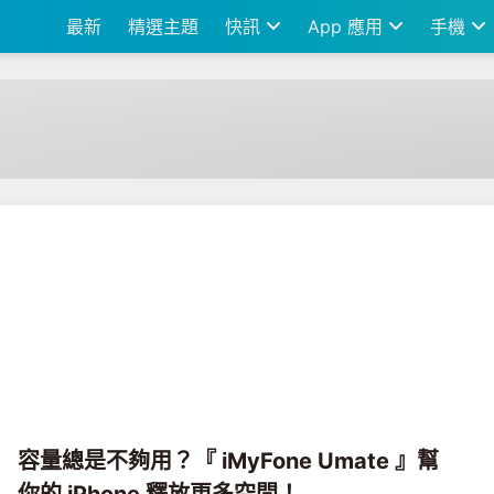
最新
精選主題
快訊
App 應用
手機
容量總是不夠用？『 iMyFone Umate 』幫