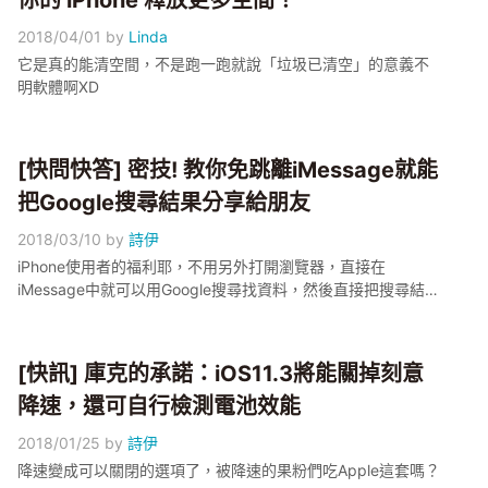
你的 iPhone 釋放更多空間！
2018/04/01
by
Linda
它是真的能清空間，不是跑一跑就說「垃圾已清空」的意義不
明軟體啊XD
[快問快答] 密技! 教你免跳離iMessage就能
把Google搜尋結果分享給朋友
2018/03/10
by
詩伊
iPhone使用者的福利耶，不用另外打開瀏覽器，直接在
iMessage中就可以用Google搜尋找資料，然後直接把搜尋結果
傳給朋友！
[快訊] 庫克的承諾：iOS11.3將能關掉刻意
降速，還可自行檢測電池效能
2018/01/25
by
詩伊
降速變成可以關閉的選項了，被降速的果粉們吃Apple這套嗎？