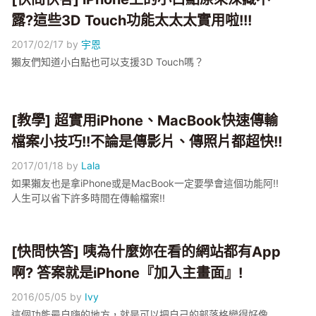
露?這些3D Touch功能太太太實用啦!!!
2017/02/17
by
宇恩
獺友們知道小白點也可以支援3D Touch嗎？
[教學] 超實用iPhone、MacBook快速傳輸
檔案小技巧!!不論是傳影片、傳照片都超快!!
2017/01/18
by
Lala
如果獺友也是拿iPhone或是MacBook一定要學會這個功能阿!!
人生可以省下許多時間在傳輸檔案!!
[快問快答] 咦為什麼妳在看的網站都有App
啊? 答案就是iPhone『加入主畫面』!
2016/05/05
by
Ivy
這個功能最自嗨的地方，就是可以把自己的部落格變得好像