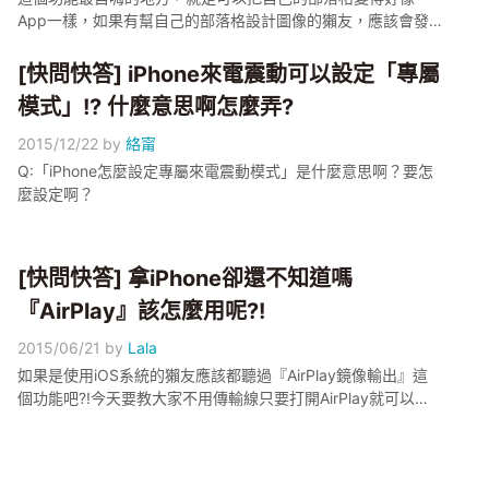
App一樣，如果有幫自己的部落格設計圖像的獺友，應該會發
現加入主畫面後整個感覺煞有介事！
[快問快答] iPhone來電震動可以設定「專屬
模式」!? 什麼意思啊怎麼弄?
2015/12/22
by
絡甯
Q:「iPhone怎麼設定專屬來電震動模式」是什麼意思啊？要怎
麼設定啊？
[快問快答] 拿iPhone卻還不知道嗎
『AirPlay』該怎麼用呢?!
2015/06/21
by
Lala
如果是使用iOS系統的獺友應該都聽過『AirPlay鏡像輸出』這
個功能吧?!今天要教大家不用傳輸線只要打開AirPlay就可以把
你的iPhone或iPad上的內容，同步出現在電視或是電腦螢幕上
噢!