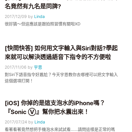
名竟然有九名是同牌?
2017/12/09
by
Linda
很好猜～但這應該是跟拍照習慣有關啦XD
[快問快答] 如何用文字輸入與Siri對話?學起
來就可以解決透過語音下指令的不方便啦
2017/11/06
by
宇恩
對Siri下語音指令好尷尬？今天宇恩教你去哪裡可以把文字輸入
這個選項打開！
[iOS] 你掉的是這支泡水的iPhone嗎？
『Sonic Ⓥ』幫你把水震出來！
2017/07/24
by
Linda
看著看著竟然想把手機泡水來試試看……請問這樣是正常的嗎