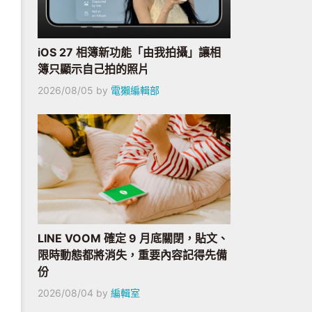
iOS 27 相簿新功能「由我拍攝」讓相
簿只顯示自己拍的照片
2026/08/05
by
電獺編輯部
LINE VOOM 確定 9 月底關閉，貼文、
限時動態都將消失，重要內容記得先備
份
2026/08/04
by
編輯室