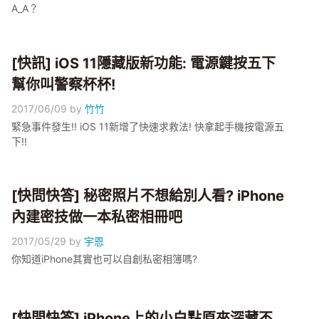
A_A？
[快訊] iOS 11隱藏版新功能: 電源鍵按五下
幫你叫警察杯杯!
2017/06/09
by
竹竹
緊急事件發生!! iOS 11新增了快速求救法! 快拿起手機按電源五
下!!
[快問快答] 秘密照片不想給別人看? iPhone
內建密技做一本私密相冊吧
2017/05/29
by
宇恩
你知道iPhone其實也可以自創私密相簿嗎?
[快問快答] iPhone上的小白點原來深藏不