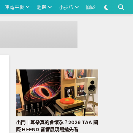
筆電平板
週邊
小技巧
關於
出門｜耳朵真的會懷孕？2026 TAA 國
際 HI-END 音響展現場搶先看