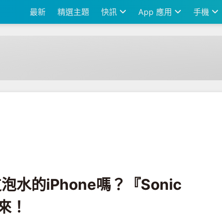
最新
精選主題
快訊
App 應用
手機
e嗎？『Sonic Ⓥ』幫你把水震出來！
支泡水的iPhone嗎？『Sonic
來！