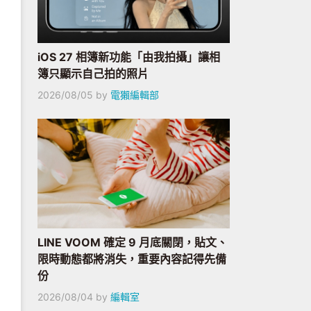
iOS 27 相簿新功能「由我拍攝」讓相
簿只顯示自己拍的照片
2026/08/05
by
電獺編輯部
LINE VOOM 確定 9 月底關閉，貼文、
限時動態都將消失，重要內容記得先備
份
2026/08/04
by
編輯室