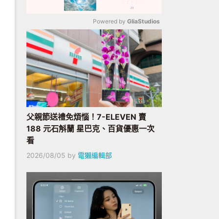
Powered by 
GliaStudios
Mute
父親節送禮免煩惱！7-ELEVEN 賣
188 元石斛蘭 星巴克、百貨優惠一次
看
2026/08/05
by
電獺編輯部