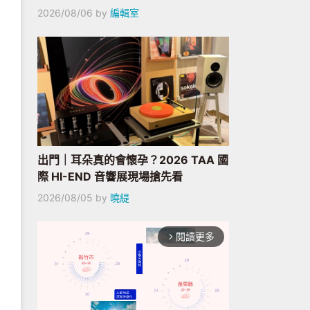
2026/08/06
by
編輯室
出門｜耳朵真的會懷孕？2026 TAA 國
際 HI-END 音響展現場搶先看
2026/08/05
by
曉緹
閱讀更多
arrow_forward_ios