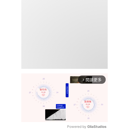
閱讀更多
arrow_forward_ios
Powered by 
GliaStudios