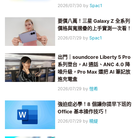
2026/07/30
by
Spac1
要價八萬！三星 Galaxy Z 全系列
價格與寬摺疊的上手實測一次看！
2026/07/29
by
Spac1
出門｜soundcore Liberty 5 Pro
系列登台，AI 通話、ANC 4.0 降
噪升級，Pro Max 還把 AI 筆記放
進充電盒
2026/07/29
by
愷希
強迫症必學！8 個讓你提早下班的
Office 基本操作技巧！
2026/07/29
by
曉緹