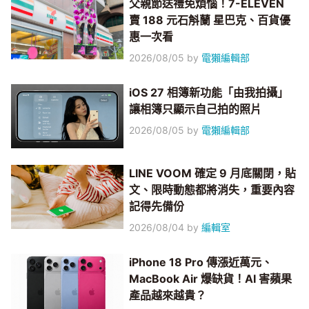
父親節送禮免煩惱！7-ELEVEN
賣 188 元石斛蘭 星巴克、百貨優
惠一次看
2026/08/05
by
電獺編輯部
iOS 27 相簿新功能「由我拍攝」
讓相簿只顯示自己拍的照片
2026/08/05
by
電獺編輯部
LINE VOOM 確定 9 月底關閉，貼
文、限時動態都將消失，重要內容
記得先備份
2026/08/04
by
編輯室
iPhone 18 Pro 傳漲近萬元、
MacBook Air 爆缺貨！AI 害蘋果
產品越來越貴？