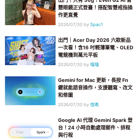
出門｜只有 36g！Even G2 AI 智
慧眼鏡正式登臺！搭配智慧戒指操
作更直覺
2026/07/30
by
Spac1
出門｜Acer Day 2026 六款新品
一次看！含16 吋輕薄筆電、OLED
電競機到萬元平板
2026/07/30
by
嘻嘻
Gemini for Mac 更新，長按 Fn
鍵就能語音操作，支援聽寫、改文
和修圖
2026/07/30
by
愷希
Google AI 代理 Gemini Spark 登
台！24 小時自動處理郵件、排程
與行程