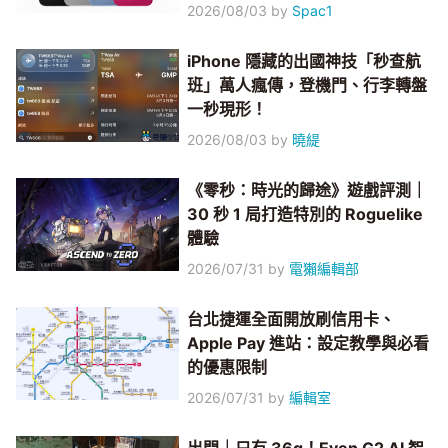
2026/08/03
by
Spac1
iPhone 隱藏的出國神技「秒查航
班」萬人瘋傳，登機門、行李轉盤
一秒現形！
2026/08/03
by
曉緹
《零秒：時光的歸途》遊戲評測｜
30 秒 1 局打造特別的 Roguelike
體驗
2026/07/31
by
電獺編輯部
台北捷運全面開放刷信用卡、
Apple Pay 進站：設定教學與必看
的優惠限制
2026/07/31
by
編輯室