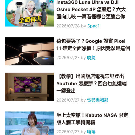
insta360 Luna Ultra vs DJI
Osmo Pocket 4P 怎麼選？六大
面向比較 一篇看懂哪台更適合你
2026/07/28
by
Spac1
荷包要哭了？Google 證實 Pixel
11 確定全面漲價！原因竟然是這個
2026/07/27
by
曉緹
【教學】出國飯店電視忘記登出
YouTube 怎麼辦？回台也能遠端
一鍵登出
2026/07/27
by
電獺編輯部
坐上太空艙！Kabuto NASA 限定
版人體工學椅開箱
2026/07/27
by
嘻嘻