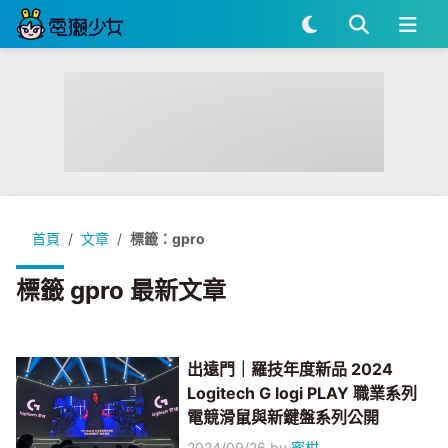
首頁
文章
標籤：gpro
標籤 gpro 最新文章
出遠門｜羅技年度新品 2024
Logitech G logi PLAY 職業系列
電競滑鼠與新鍵盤系列公開
2024/09/26
by
蜜柑