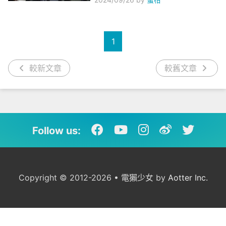
1
較新文章
較舊文章
Follow us:
Copyright © 2012-2026 • 電獺少女 by
Aotter Inc.