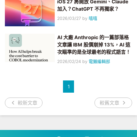
iOS 27 將開放 Gemini、Claude
加入？ChatGPT 不再獨家？
2026/03/27
by
嘻嘻
AI 大廠 Anthropic 的一篇部落格
文章讓 IBM 股價崩掉 13%，AI 這
次瞄準的是全球最老的程式語言！
2026/02/24
by
電獺編輯部
1
較新文章
較舊文章