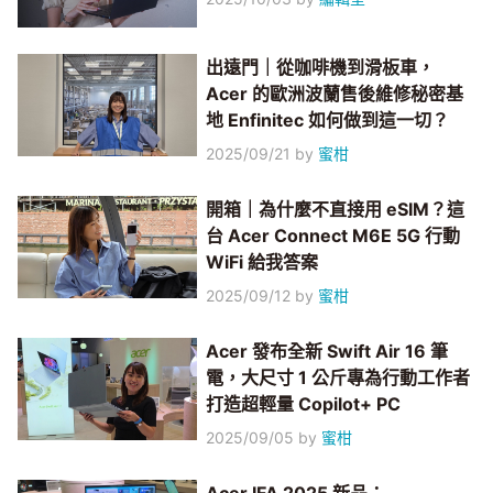
出遠門｜從咖啡機到滑板車，
Acer 的歐洲波蘭售後維修秘密基
地 Enfinitec 如何做到這一切？
2025/09/21
by
蜜柑
開箱｜為什麼不直接用 eSIM？這
台 Acer Connect M6E 5G 行動
WiFi 給我答案
2025/09/12
by
蜜柑
Acer 發布全新 Swift Air 16 筆
電，大尺寸 1 公斤專為行動工作者
打造超輕量 Copilot+ PC
2025/09/05
by
蜜柑