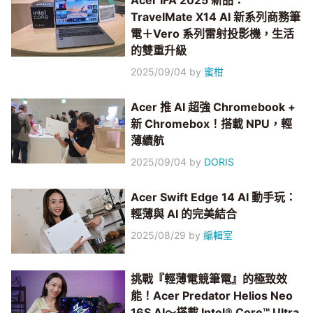
Acer IFA 2025 新品：
TravelMate X14 AI 新系列商務筆
電＋Vero 系列雷射投影機，生活
的雙重升級
2025/09/04
by
蜜柑
Acer 推 AI 超強 Chromebook +
新 Chromebox！搭載 NPU，輕
薄續航
2025/09/04
by
DORIS
Acer Swift Edge 14 AI 動手玩：
輕薄與 AI 的完美結合
2025/08/29
by
編輯室
挑戰『輕薄電競筆電』的極致效
能！Acer Predator Helios Neo
16S AI～搭載 Intel® Core™ Ultra