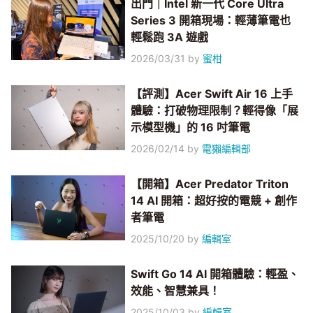
出門｜Intel 新一代 Core Ultra
Series 3 開箱現場：輕薄筆電也
輕鬆跑 3A 遊戲
2026/03/31
by
蜜柑
【評測】Acer Swift Air 16 上手
體驗：打破物理限制？輕得像「展
示模型機」的 16 吋筆電
2026/02/14
by
電獺編輯部
【開箱】Acer Predator Triton
14 AI 開箱：超好按的電競 + 創作
者筆電
2025/10/20
by
編輯室
Swift Go 14 AI 開箱體驗：輕盈、
效能、智慧兼具！
2025/10/03
by
編輯室