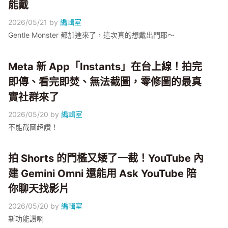
能戴
2026/05/21
by
編輯室
Gentle Monster 都加進來了，這次真的想戴出門耶～
Meta 新 App「Instants」在台上線！拍完
即傳、看完即焚、無法截圖，零修圖的最真
實社群來了
2026/05/20
by
編輯室
不能截圖超讚！
拍 Shorts 的門檻又矮了一截！YouTube 內
建 Gemini Omni 還能用 Ask YouTube 陪
你聊天找影片
2026/05/20
by
編輯室
新功能讚啊