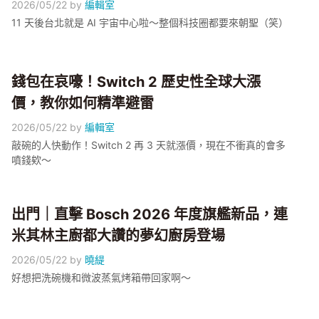
2026/05/22
by
編輯室
11 天後台北就是 AI 宇宙中心啦～整個科技圈都要來朝聖（笑）
錢包在哀嚎！Switch 2 歷史性全球大漲
價，教你如何精準避雷
2026/05/22
by
編輯室
敲碗的人快動作！Switch 2 再 3 天就漲價，現在不衝真的會多
噴錢欸～
出門｜直擊 Bosch 2026 年度旗艦新品，連
米其林主廚都大讚的夢幻廚房登場
2026/05/22
by
曉緹
好想把洗碗機和微波蒸氣烤箱帶回家啊～