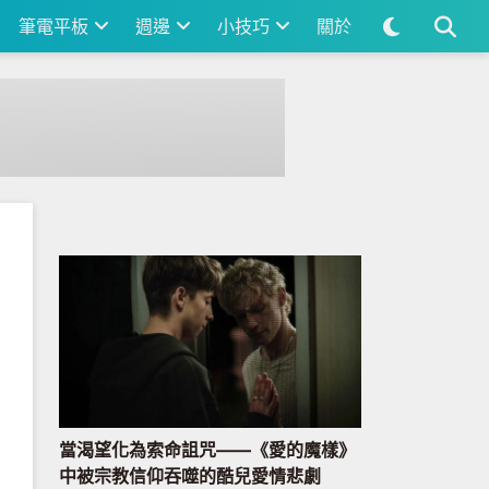
筆電平板
週邊
小技巧
關於
當渴望化為索命詛咒——《愛的魔樣》
中被宗教信仰吞噬的酷兒愛情悲劇