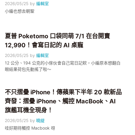
2026/05/25
by
編輯室
小編也想去朝聖
夏普 Poketomo 口袋同萌 7/1 在台開賣
12,990！會寫日記的 AI 桌寵
2026/05/25
by
編輯室
12 公分、194 公克的小傢伙會自己寫日記欸，小編原本想翻白
眼結果荷包先動搖了啦～
不只摺疊 iPhone！傳蘋果下半年 20 款新品
齊發：摺疊 iPhone、觸控 MacBook、AI
旗艦耳機全現身！
2026/05/25
by
曉緹
哇好期待觸控 Macbook 呀