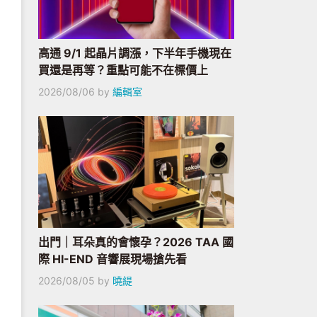
高通 9/1 起晶片調漲，下半年手機現在
買還是再等？重點可能不在標價上
2026/08/06
by
編輯室
出門｜耳朵真的會懷孕？2026 TAA 國
際 HI-END 音響展現場搶先看
2026/08/05
by
曉緹