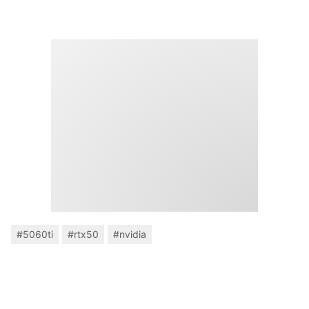
#5060ti
#rtx50
#nvidia