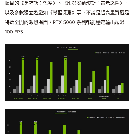
矚目的《黑神話：悟空》、《印第安納瓊斯：古老之圈》，
以及多款獨立遊戲如《覺醒深淵》等。不論是超高畫質還是
特效全開的激烈場面，RTX 5060 系列都能穩定輸出超過
100 FPS