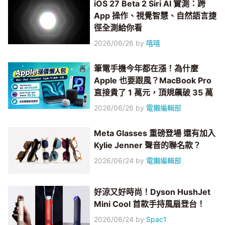
iOS 27 Beta 2 Siri AI 實測：跨
App 操作、視覺智慧、自然語言捷
徑全測給你看
2026/06/26
by
嘻嘻
筆電手機今年都在漲！為什麼
Apple 也要跟風？MacBook Pro
直接貴了 1 萬元，頂規飆破 35 萬
2026/06/26
by
電獺編輯部
Meta Glasses 重磅登場 還有加入
Kylie Jenner 聲音的聯名款？
2026/06/24
by
電獺編輯部
好涼又好時尚！Dyson HushJet
Mini Cool 首款手持風扇登台！
2026/06/24
by
Spac1