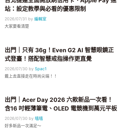
台北捷運全面開放刷信用卡、Apple Pay 進
站：設定教學與必看的優惠限制
2026/07/31
by
編輯室
大家要看清楚
出門｜只有 36g！Even G2 AI 智慧眼鏡正
式登臺！搭配智慧戒指操作更直覺
2026/07/30
by
Spac1
戴上去直接走在時尚尖端！！
出門｜Acer Day 2026 六款新品一次看！
含16 吋輕薄筆電、OLED 電競機到萬元平板
2026/07/30
by
嘻嘻
好多新品一次滿足～