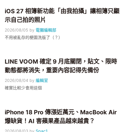
iOS 27 相簿新功能「由我拍攝」讓相簿只顯
示自己拍的照片
2026/08/05
by
電獺編輯部
不用被亂存的梗圖洗版了（？）
LINE VOOM 確定 9 月底關閉，貼文、限時
動態都將消失，重要內容記得先備份
2026/08/04
by
編輯室
確實比較少會用這個
iPhone 18 Pro 傳漲近萬元、MacBook Air
爆缺貨！AI 害蘋果產品越來越貴？
2026/08/03
by
Spac1