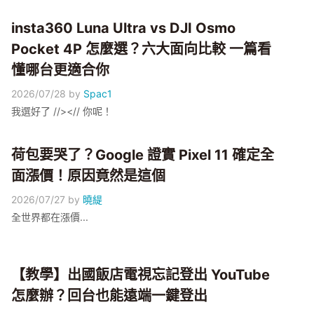
insta360 Luna Ultra vs DJI Osmo
Pocket 4P 怎麼選？六大面向比較 一篇看
懂哪台更適合你
2026/07/28
by
Spac1
我選好了 //><// 你呢！
荷包要哭了？Google 證實 Pixel 11 確定全
面漲價！原因竟然是這個
2026/07/27
by
曉緹
全世界都在漲價...
【教學】出國飯店電視忘記登出 YouTube
怎麼辦？回台也能遠端一鍵登出