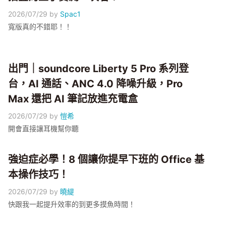
2026/07/29
by
Spac1
寬版真的不錯耶！！
出門｜soundcore Liberty 5 Pro 系列登
台，AI 通話、ANC 4.0 降噪升級，Pro
Max 還把 AI 筆記放進充電盒
2026/07/29
by
愷希
開會直接讓耳機幫你聽
強迫症必學！8 個讓你提早下班的 Office 基
本操作技巧！
2026/07/29
by
曉緹
快跟我一起提升效率的到更多摸魚時間！