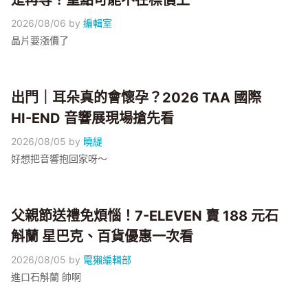
是再等？重點可能不在標價上
2026/08/06
by
編輯室
晶片要漲價了
出門｜耳朵真的會懷孕？2026 TAA 國際
HI-END 音響展現場搶先看
2026/08/05
by
曉緹
好想把音響抱回家呀～
父親節送禮免煩惱！7-ELEVEN 賣 188 元石
斛蘭 星巴克、百貨優惠一次看
2026/08/05
by
電獺編輯部
進口石斛蘭 帥啊