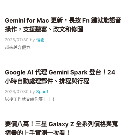
Gemini for Mac 更新，長按 Fn 鍵就能語音
操作，支援聽寫、改文和修圖
2026/07/30
by
愷希
越來越方便ㄌ
Google AI 代理 Gemini Spark 登台！24
小時自動處理郵件、排程與行程
2026/07/30
by
Spac1
以後工作就交給你囉！！！
要價八萬！三星 Galaxy Z 全系列價格與寬
摺疊的上手實測一次看！