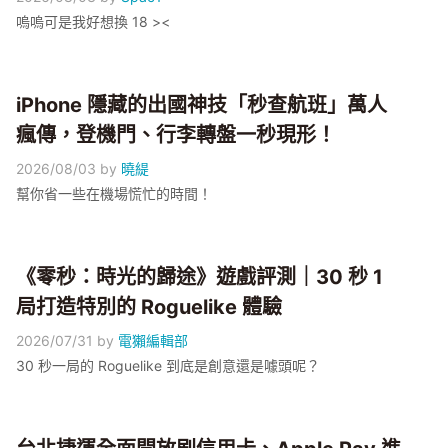
嗚嗚可是我好想換 18 ><
iPhone 隱藏的出國神技「秒查航班」萬人
瘋傳，登機門、行李轉盤一秒現形！
2026/08/03
by
曉緹
幫你省一些在機場慌忙的時間！
《零秒：時光的歸途》遊戲評測｜30 秒 1
局打造特別的 Roguelike 體驗
2026/07/31
by
電獺編輯部
30 秒一局的 Roguelike 到底是創意還是噱頭呢？