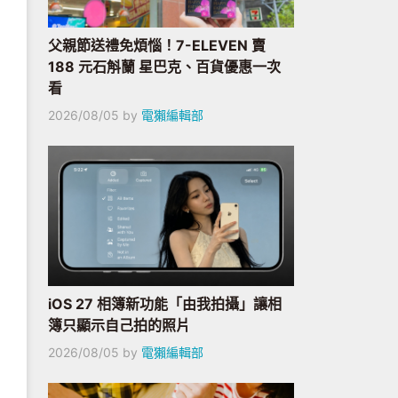
父親節送禮免煩惱！7-ELEVEN 賣
188 元石斛蘭 星巴克、百貨優惠一次
看
2026/08/05
by
電獺編輯部
iOS 27 相簿新功能「由我拍攝」讓相
簿只顯示自己拍的照片
2026/08/05
by
電獺編輯部