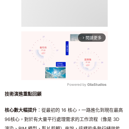
閱讀更多
arrow_forward_ios
Powered by 
GliaStudios
技術演進重點回顧
Mute
核心數大幅提升
：從最初的 16 核心，一路進化到現在最高
96核心，對於有大量平行處理需求的工作流程（像是 3D
渲染、BIM 模型、影片剪輯）來說，這樣的多執行緒效能