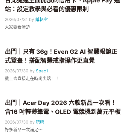
台北捷運全面開放刷信用卡、Apple Pay 進
站：設定教學與必看的優惠限制
2026/07/31
by
編輯室
大家要看清楚
出門｜只有 36g！Even G2 AI 智慧眼鏡正
式登臺！搭配智慧戒指操作更直覺
2026/07/30
by
Spac1
戴上去直接走在時尚尖端！！
出門｜Acer Day 2026 六款新品一次看！
含16 吋輕薄筆電、OLED 電競機到萬元平板
2026/07/30
by
嘻嘻
好多新品一次滿足～