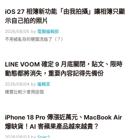
iOS 27 相簿新功能「由我拍攝」讓相簿只顯
示自己拍的照片
2026/08/05
by
電獺編輯部
不用被亂存的梗圖洗版了（？）
LINE VOOM 確定 9 月底關閉，貼文、限時
動態都將消失，重要內容記得先備份
2026/08/04
by
編輯室
確實比較少會用這個
iPhone 18 Pro 傳漲近萬元、MacBook Air
爆缺貨！AI 害蘋果產品越來越貴？
2026/08/03
by
Spac1