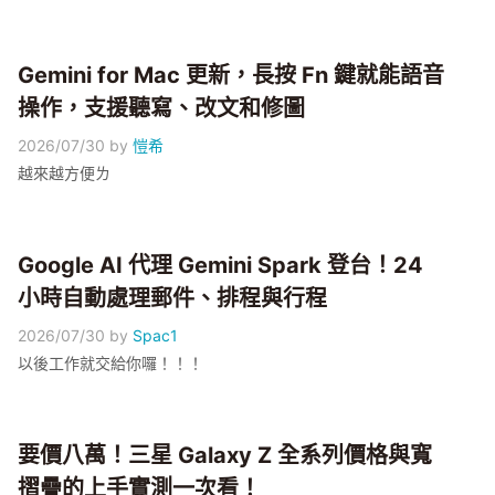
Gemini for Mac 更新，長按 Fn 鍵就能語音
操作，支援聽寫、改文和修圖
2026/07/30
by
愷希
越來越方便ㄌ
Google AI 代理 Gemini Spark 登台！24
小時自動處理郵件、排程與行程
2026/07/30
by
Spac1
以後工作就交給你囉！！！
要價八萬！三星 Galaxy Z 全系列價格與寬
摺疊的上手實測一次看！