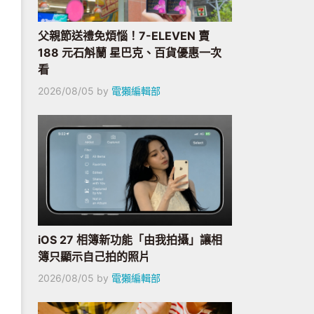
父親節送禮免煩惱！7-ELEVEN 賣
188 元石斛蘭 星巴克、百貨優惠一次
看
2026/08/05
by
電獺編輯部
iOS 27 相簿新功能「由我拍攝」讓相
簿只顯示自己拍的照片
2026/08/05
by
電獺編輯部