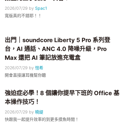
2026/07/29
by
Spac1
寬版真的不錯耶！！
出門｜soundcore Liberty 5 Pro 系列登
台，AI 通話、ANC 4.0 降噪升級，Pro
Max 還把 AI 筆記放進充電盒
2026/07/29
by
愷希
開會直接讓耳機幫你聽
強迫症必學！8 個讓你提早下班的 Office 基
本操作技巧！
2026/07/29
by
曉緹
快跟我一起提升效率的到更多摸魚時間！