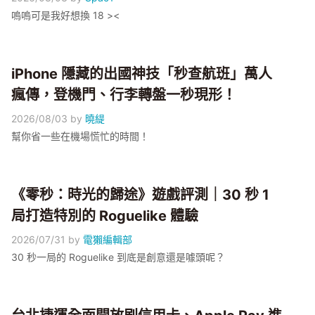
嗚嗚可是我好想換 18 ><
iPhone 隱藏的出國神技「秒查航班」萬人
瘋傳，登機門、行李轉盤一秒現形！
2026/08/03
by
曉緹
幫你省一些在機場慌忙的時間！
《零秒：時光的歸途》遊戲評測｜30 秒 1
局打造特別的 Roguelike 體驗
2026/07/31
by
電獺編輯部
30 秒一局的 Roguelike 到底是創意還是噱頭呢？