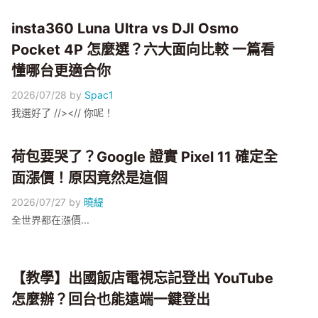
insta360 Luna Ultra vs DJI Osmo
Pocket 4P 怎麼選？六大面向比較 一篇看
懂哪台更適合你
2026/07/28
by
Spac1
我選好了 //><// 你呢！
荷包要哭了？Google 證實 Pixel 11 確定全
面漲價！原因竟然是這個
2026/07/27
by
曉緹
全世界都在漲價...
【教學】出國飯店電視忘記登出 YouTube
怎麼辦？回台也能遠端一鍵登出