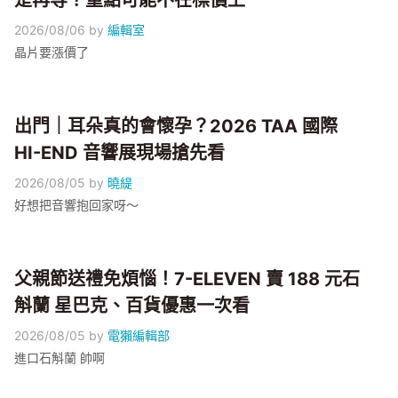
是再等？重點可能不在標價上
2026/08/06
by
編輯室
晶片要漲價了
出門｜耳朵真的會懷孕？2026 TAA 國際
HI-END 音響展現場搶先看
2026/08/05
by
曉緹
好想把音響抱回家呀～
父親節送禮免煩惱！7-ELEVEN 賣 188 元石
斛蘭 星巴克、百貨優惠一次看
2026/08/05
by
電獺編輯部
進口石斛蘭 帥啊