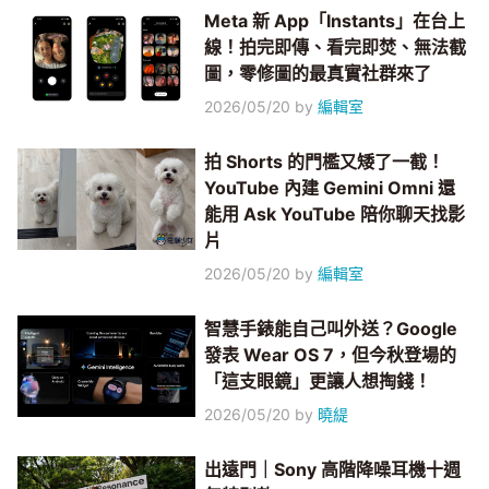
Meta 新 App「Instants」在台上
線！拍完即傳、看完即焚、無法截
圖，零修圖的最真實社群來了
2026/05/20
by
編輯室
拍 Shorts 的門檻又矮了一截！
YouTube 內建 Gemini Omni 還
能用 Ask YouTube 陪你聊天找影
片
2026/05/20
by
編輯室
智慧手錶能自己叫外送？Google
發表 Wear OS 7，但今秋登場的
「這支眼鏡」更讓人想掏錢！
2026/05/20
by
曉緹
出遠門｜Sony 高階降噪耳機十週