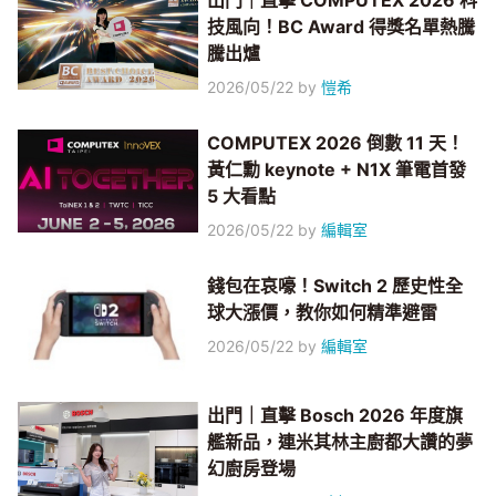
出門｜直擊 COMPUTEX 2026 科
技風向！BC Award 得獎名單熱騰
騰出爐
2026/05/22
by
愷希
COMPUTEX 2026 倒數 11 天！
黃仁勳 keynote + N1X 筆電首發
5 大看點
2026/05/22
by
編輯室
錢包在哀嚎！Switch 2 歷史性全
球大漲價，教你如何精準避雷
2026/05/22
by
編輯室
出門｜直擊 Bosch 2026 年度旗
艦新品，連米其林主廚都大讚的夢
幻廚房登場