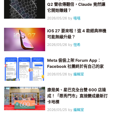
Q2 營收傳翻倍，Claude 竟然讓
它開始賺錢？
2026/05/26
by
嘻嘻
iOS 27 要來啦！這 4 款經典神機
可能無緣升級？
2026/05/26
by
愷希
Meta 偷偷上架 Forum App：
Facebook 社團終於有自己的家
2026/05/26
by
編輯室
康是美、星巴克全台雙 600 店達
成！「愿秀門市」直接變成最新打
卡地標
2026/05/25
by
編輯室