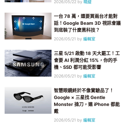
2026/05/22
by
曉緹
一台 78 萬，還要買兩台才能對
話！Google Beam 3D 視訊會議
到底裝了什麼黑科技？
2026/05/21
by
編輯室
三星 5/21 啟動 18 天大罷工！工
會要 AI 利潤分紅 15%，你的手
機、SSD 都可能受影響
2026/05/21
by
編輯室
智慧眼鏡終於不像實驗品了！
Google × 三星找 Gentle
Monster 操刀，連 iPhone 都能
戴
2026/05/21
by
編輯室