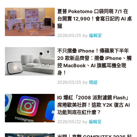
夏普 Poketomo 口袋同萌 7/1 在
台開賣 12,990！會寫日記的 AI 桌
寵
2026/05/25
by
編輯室
不只摺疊 iPhone！傳蘋果下半年
20 款新品齊發：摺疊 iPhone、觸
控 MacBook、AI 旗艦耳機全現
身！
2026/05/25
by
曉緹
IG 爆紅「2008 派對濾鏡 Flash」
席捲歐美社群！這款 Y2K 復古 AI
功能到底在紅什麼？
2026/05/22
by
編輯室