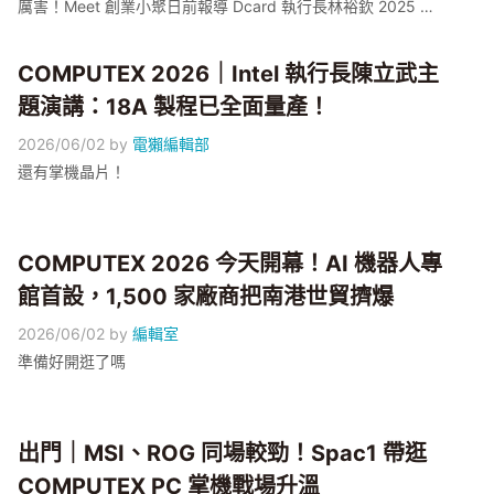
厲害！Meet 創業小聚日前報導 Dcard 執行長林裕欽 2025 年
3 月親自下沉當 FDE（前端部署工程師，Forward Deployed
Engineer）、最後成立子公司 GNTC，把企業 AI 治理這個議題
COMPUTEX 2026｜Intel 執行長陳立武主
推到鎂光燈下；但這題台灣早有公司解題出了名——那即是電
獺旗下的 AotterClam AI。 究竟，企業 AI 與數據治理是一個充
題演講：18A 製程已全面量產！
滿什麼挑戰的賽道呢？
2026/06/02
by
電獺編輯部
還有掌機晶片！
COMPUTEX 2026 今天開幕！AI 機器人專
館首設，1,500 家廠商把南港世貿擠爆
2026/06/02
by
編輯室
準備好開逛了嗎
出門｜MSI、ROG 同場較勁！Spac1 帶逛
COMPUTEX PC 掌機戰場升溫