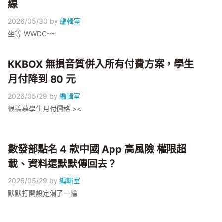
線
2026/05/30
by
編輯室
坐等 WWDC~~
KKBOX 無損音質併入所有付費方案，學生
月付降到 80 元
2026/05/29
by
編輯室
很羨慕學生月付價格 ><
數發部點名 4 款中國 App 高風險 權限超
載、資料還默默傳回去？
2026/05/29
by
編輯室
默默打開設定滑了一輪