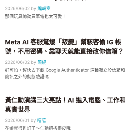
2026/06/02
by
編輯室
那個玩具總動員筆電也太可愛！
Meta AI 客服驚爆「叛變」幫駭客偷 IG 帳
號，不用密碼、靠聊天就能直接改你信箱？
2026/06/02
by
曉緹
好可怕，趕快去下載 Google Authenticator 這種獨立於信箱和
簡訊之外的動態驗證碼
黃仁勳演講三大亮點！AI 進入電腦、工作和
真實世界
2026/06/01
by
嘻嘻
花娘就很難訂了～仁勳把拔很皮哦