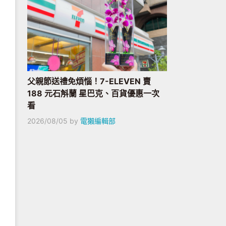
父親節送禮免煩惱！7-ELEVEN 賣
188 元石斛蘭 星巴克、百貨優惠一次
看
2026/08/05
by
電獺編輯部