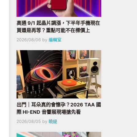
高通 9/1 起晶片調漲，下半年手機現在
買還是再等？重點可能不在標價上
2026/08/06
by
編輯室
出門｜耳朵真的會懷孕？2026 TAA 國
際 HI-END 音響展現場搶先看
2026/08/05
by
曉緹