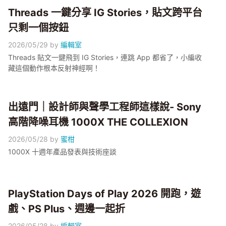
Threads 一鍵分享 IG Stories，貼文跨平台
只剩一個按鈕
2026/05/29
by
編輯室
Threads 貼文一鍵飛到 IG Stories，連跳 App 都省了，小編收
藏這個動作根本反射神經啊！
出遠門｜設計師與聲學工程師這樣說- Sony
高階降噪耳機 1000X THE COLLEXION
2026/05/28
by
蜜柑
1000X 十週年產品發表與技術座談
PlayStation Days of Play 2026 開跑，遊
戲、PS Plus、週邊一起折
2026/05/28
by
編輯室