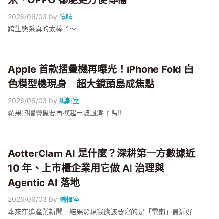
米、OPPO 都能更方便傳檔
2026/06/03
by
嘻嘻
跨生態系真的太棒了～
Apple 首款摺疊機再曝光！iPhone Fold 白
色模型機現身 超大鏡頭島成焦點
2026/06/03
by
編輯室
蘋果的摺疊機要再掀起ㄧ波風潮了嗎!!
AotterClam AI 是什麼？深耕第一方數據近
10 年、上市櫃企業用它做 AI 治理與
Agentic AI 落地
2026/06/03
by
編輯室
本來在追產業新聞，結果發現我應該要寫的是「電獺」最近好