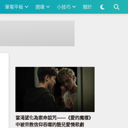
筆電平板
週邊
小技巧
關於
當渴望化為索命詛咒——《愛的魔樣》
中被宗教信仰吞噬的酷兒愛情悲劇