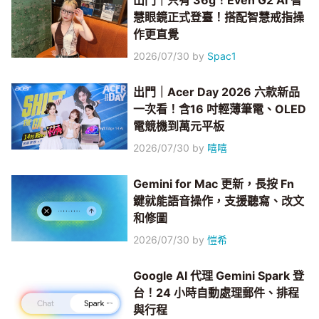
出門｜只有 36g！Even G2 AI 智
慧眼鏡正式登臺！搭配智慧戒指操
作更直覺
2026/07/30
by
Spac1
出門｜Acer Day 2026 六款新品
一次看！含16 吋輕薄筆電、OLED
電競機到萬元平板
2026/07/30
by
嘻嘻
Gemini for Mac 更新，長按 Fn
鍵就能語音操作，支援聽寫、改文
和修圖
2026/07/30
by
愷希
Google AI 代理 Gemini Spark 登
台！24 小時自動處理郵件、排程
與行程