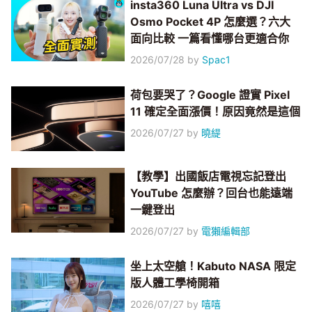
insta360 Luna Ultra vs DJI
Osmo Pocket 4P 怎麼選？六大
面向比較 一篇看懂哪台更適合你
2026/07/28
by
Spac1
荷包要哭了？Google 證實 Pixel
11 確定全面漲價！原因竟然是這個
2026/07/27
by
曉緹
【教學】出國飯店電視忘記登出
YouTube 怎麼辦？回台也能遠端
一鍵登出
2026/07/27
by
電獺編輯部
坐上太空艙！Kabuto NASA 限定
版人體工學椅開箱
2026/07/27
by
嘻嘻