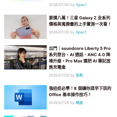
2026/07/30
by
Spac1
要價八萬！三星 Galaxy Z 全系列
價格與寬摺疊的上手實測一次看！
2026/07/29
by
Spac1
出門｜soundcore Liberty 5 Pro
系列登台，AI 通話、ANC 4.0 降
噪升級，Pro Max 還把 AI 筆記放
進充電盒
2026/07/29
by
愷希
強迫症必學！8 個讓你提早下班的
Office 基本操作技巧！
2026/07/29
by
曉緹