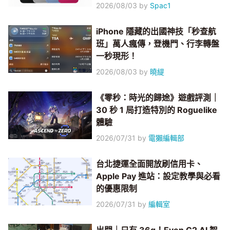
2026/08/03
by
Spac1
iPhone 隱藏的出國神技「秒查航
班」萬人瘋傳，登機門、行李轉盤
一秒現形！
2026/08/03
by
曉緹
《零秒：時光的歸途》遊戲評測｜
30 秒 1 局打造特別的 Roguelike
體驗
2026/07/31
by
電獺編輯部
台北捷運全面開放刷信用卡、
Apple Pay 進站：設定教學與必看
的優惠限制
2026/07/31
by
編輯室