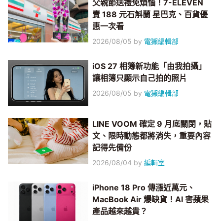
父親節送禮免煩惱！7-ELEVEN
賣 188 元石斛蘭 星巴克、百貨優
惠一次看
2026/08/05
by
電獺編輯部
iOS 27 相簿新功能「由我拍攝」
讓相簿只顯示自己拍的照片
2026/08/05
by
電獺編輯部
LINE VOOM 確定 9 月底關閉，貼
文、限時動態都將消失，重要內容
記得先備份
2026/08/04
by
編輯室
iPhone 18 Pro 傳漲近萬元、
MacBook Air 爆缺貨！AI 害蘋果
產品越來越貴？