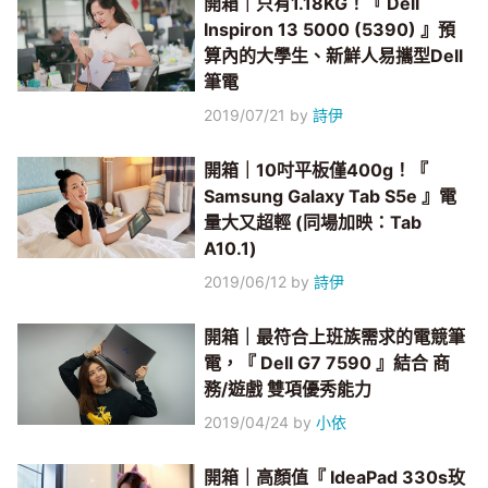
開箱｜只有1.18KG！『 Dell
Inspiron 13 5000 (5390) 』預
算內的大學生、新鮮人易攜型Dell
筆電
2019/07/21
by
詩伊
開箱｜10吋平板僅400g！『
Samsung Galaxy Tab S5e 』電
量大又超輕 (同場加映：Tab
A10.1)
2019/06/12
by
詩伊
開箱｜最符合上班族需求的電競筆
電，『 Dell G7 7590 』結合 商
務/遊戲 雙項優秀能力
2019/04/24
by
小依
開箱｜高顏值『 IdeaPad 330s玫