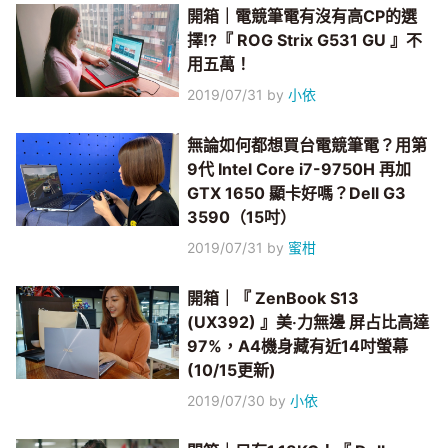
開箱｜電競筆電有沒有高CP的選
擇!?『 ROG Strix G531 GU 』不
用五萬！
2019/07/31
by
小依
無論如何都想買台電競筆電？用第
9代 Intel Core i7-9750H 再加
GTX 1650 顯卡好嗎？Dell G3
3590（15吋）
2019/07/31
by
蜜柑
開箱｜『 ZenBook S13
(UX392) 』美‧力無邊 屏占比高達
97%，A4機身藏有近14吋螢幕
(10/15更新)
2019/07/30
by
小依