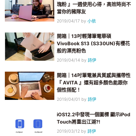
瑰粉 』一週使用心得，高效時尚不
當你的豬隊友
2019/04/17
by
小依
開箱｜13吋輕薄筆電華碩
VivoBook S13 (S330UN)有櫻花
般的漂亮粉色
2019/04/14
by
詩伊
開箱｜14吋筆電兼具質感與攜帶性
『 AVITA 』還有超多顏色能跟你
個性搭配！
2019/04/01
by
詩伊
iOS12.2中發現一個圖標 顯示iPod
Touch將重出江湖?!
2019/03/12
by
詩伊