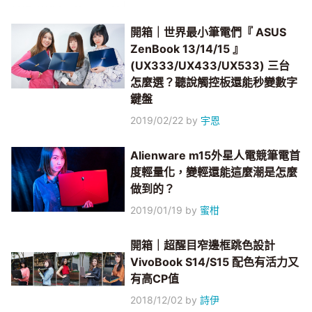
開箱｜世界最小筆電們『 ASUS
ZenBook 13/14/15 』
(UX333/UX433/UX533) 三台
怎麼選？聽說觸控板還能秒變數字
鍵盤
2019/02/22
by
宇恩
Alienware m15外星人電競筆電首
度輕量化，變輕還能這麼潮是怎麼
做到的？
2019/01/19
by
蜜柑
開箱｜超醒目窄邊框跳色設計
VivoBook S14/S15 配色有活力又
有高CP值
2018/12/02
by
詩伊