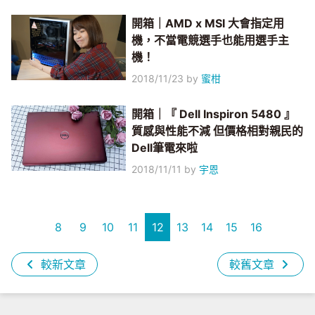
開箱｜AMD x MSI 大會指定用
機，不當電競選手也能用選手主
機！
2018/11/23
by
蜜柑
開箱｜『 Dell Inspiron 5480 』
質感與性能不減 但價格相對親民的
Dell筆電來啦
2018/11/11
by
宇恩
8
9
10
11
12
13
14
15
16
較新文章
較舊文章