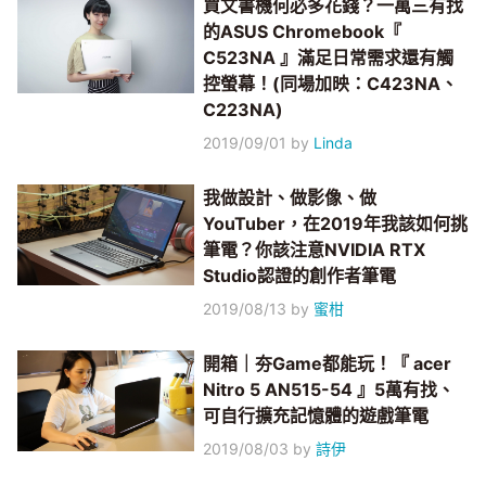
買文書機何必多花錢？一萬三有找
的ASUS Chromebook『
C523NA 』滿足日常需求還有觸
控螢幕！(同場加映：C423NA、
C223NA)
2019/09/01
by
Linda
我做設計、做影像、做
YouTuber，在2019年我該如何挑
筆電？你該注意NVIDIA RTX
Studio認證的創作者筆電
2019/08/13
by
蜜柑
開箱｜夯Game都能玩！『 acer
Nitro 5 AN515-54 』5萬有找、
可自行擴充記憶體的遊戲筆電
2019/08/03
by
詩伊